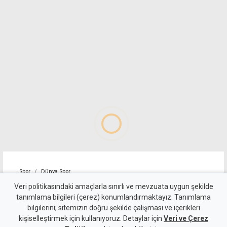
Spor
Dünya Spor
Tayland'da maç sırasında
Veri politikasındaki amaçlarla sınırlı ve mevzuata uygun şekilde
tanımlama bilgileri (çerez) konumlandırmaktayız. Tanımlama
sahaya yıldırım düştü, bir
bilgilerini; sitemizin doğru şekilde çalışması ve içerikleri
kişiselleştirmek için kullanıyoruz. Detaylar için
futbolcu yaşamını yitirdi
Veri ve Çerez