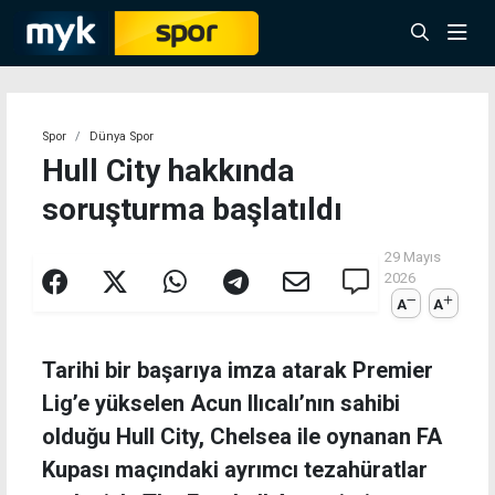
Spor
Dünya Spor
Hull City hakkında
soruşturma başlatıldı
29 Mayıs
2026
A
A
Tarihi bir başarıya imza atarak Premier
Lig’e yükselen Acun Ilıcalı’nın sahibi
olduğu Hull City, Chelsea ile oynanan FA
Kupası maçındaki ayrımcı tezahüratlar