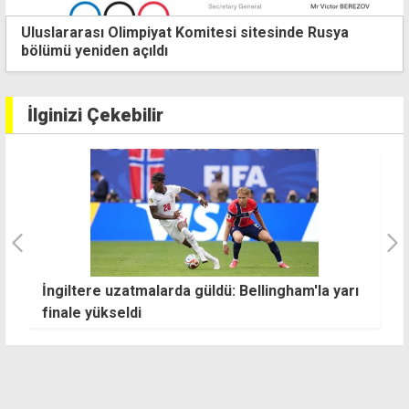
Uluslararası Olimpiyat Komitesi sitesinde Rusya
bölümü yeniden açıldı
İlginizi Çekebilir
rı
Veliefendi'de KKTC ve Cengiz Topel Koşuları