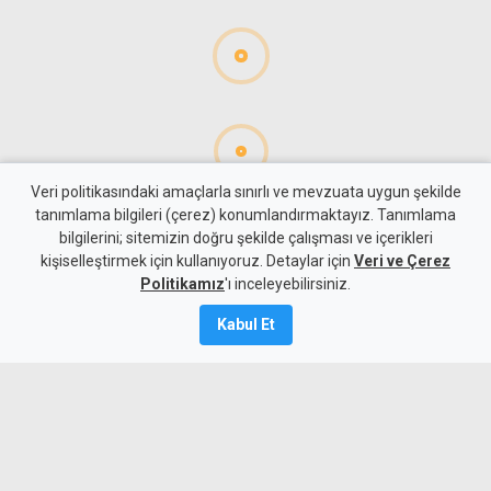
Veri politikasındaki amaçlarla sınırlı ve mevzuata uygun şekilde
tanımlama bilgileri (çerez) konumlandırmaktayız. Tanımlama
bilgilerini; sitemizin doğru şekilde çalışması ve içerikleri
Spor
KKTC Spor
kişiselleştirmek için kullanıyoruz. Detaylar için
Veri ve Çerez
Mağusa Türk Gücü'nden yılın
Politikamız
'ı inceleyebilirsiniz.
transferi: Badou Ndiaye
Kabul Et
imzayı attı
6 Ağustos 2026
Güncelleme:
6 Ağustos
2026
A
A