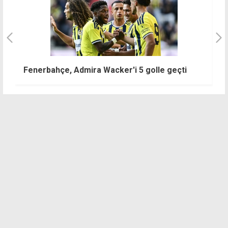
Ü
Fenerbahçe, Admira Wacker'i 5 golle geçti
y