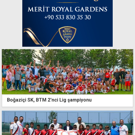
Boğaziçi SK, BTM 2'nci Lig şampiyonu