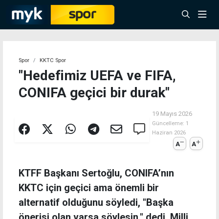
Spor
KKTC Spor
"Hedefimiz UEFA ve FIFA,
CONIFA geçici bir durak"
19 Mayıs 2026
Güncelleme:
1
Haziran 2026
A
A
KTFF Başkanı Sertoğlu, CONIFA’nın
KKTC için geçici ama önemli bir
alternatif olduğunu söyledi, "Başka
önerisi olan varsa söylesin." dedi. Milli