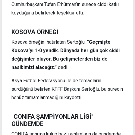
Cumhurbaşkanı Tufan Erhürman’ın sürece ciddi katkı
koyduğunu belirterek teşekkür etti.
KOSOVA ÖRNEĞİ
Kosova örneğini hatırlatan Sertoğlu,
“Geçmişte
Kosova’yı 1-0 yendik. Dünyada her gün çok ciddi
değişimler oluyor. Bu gelişmelerden biz de
nasibimizi alacağız.”
dedi.
Asya Futbol Federasyonu ile de temasların
sürdüğünü belirten KTFF Başkanı Sertoğlu, bu sürecin
henüz tamamlanmadığını kaydetti.
"CONIFA ŞAMPİYONLAR LİGİ"
GÜNDEMDE
CONIFA sonrası kulüp bazlı açılımların da gündemde