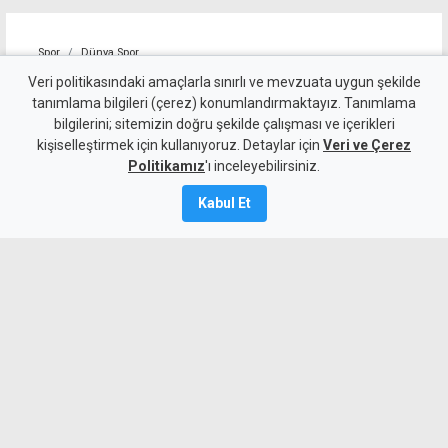
Spor
Dünya Spor
Tayland'da maç sırasında
Veri politikasındaki amaçlarla sınırlı ve mevzuata uygun şekilde
tanımlama bilgileri (çerez) konumlandırmaktayız. Tanımlama
sahaya yıldırım düştü, bir
bilgilerini; sitemizin doğru şekilde çalışması ve içerikleri
kişiselleştirmek için kullanıyoruz. Detaylar için
futbolcu yaşamını yitirdi
Veri ve Çerez
Politikamız
'ı inceleyebilirsiniz.
5 Ağustos 2026
Kabul Et
A
A
Tayland'da maç sırasında sahaya
yıldırım düşmesi sonucu bir futbolcu
yaşamını yitirdi.