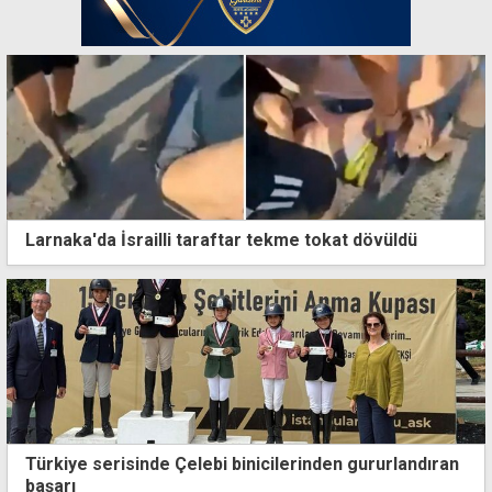
Larnaka'da İsrailli taraftar tekme tokat dövüldü
Türkiye serisinde Çelebi binicilerinden gururlandıran
başarı