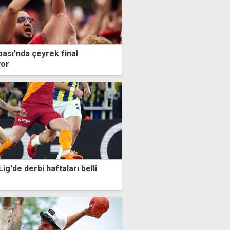
ası'nda çeyrek final
yor
ig'de derbi haftaları belli