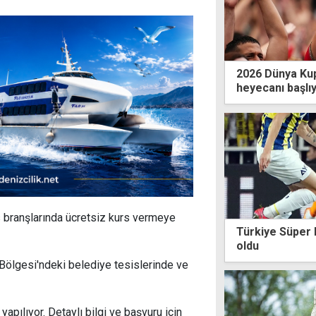
2026 Dünya Kup
heyecanı başlı
s branşlarında ücretsiz kurs vermeye
Türkiye Süper L
oldu
Bölgesi'ndeki belediye tesislerinde ve
yapılıyor.
Detaylı bilgi ve başvuru için