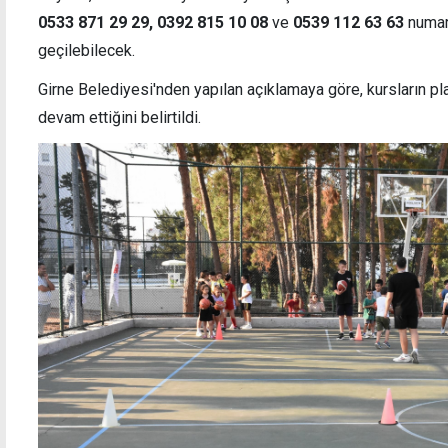
0533 871 29 29, 0392 815 10 08
ve
0539 112 63 63
numar
geçilebilecek.
Girne Belediyesi'nden yapılan açıklamaya göre,
kursların pl
Fulham iki Real oyuncusunu birden transfer
Kıbrı
devam ettiğini belirtildi.
etti