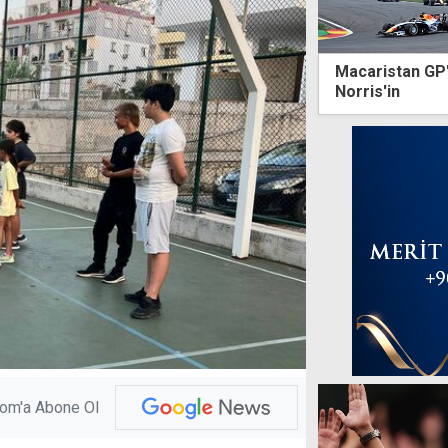
Macaristan GP
Norris'in
com'a Abone Ol