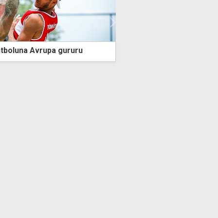
tyapısı ilk kez Lefkoşa'ya
Aral Şimşir 13 milyon e
Trabzonspor'da