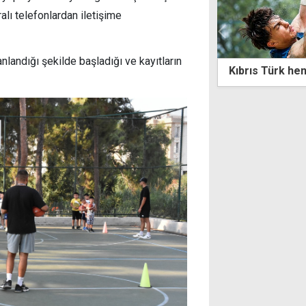
alı telefonlardan iletişime
anlandığı şekilde başladığı ve kayıtların
s Türk hentboluna Avrupa gururu
FC Barcelona al
geliyor