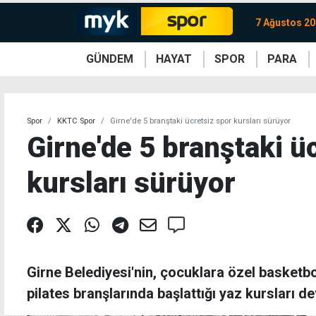
7 Ağustos 2
GÜNDEM
HAYAT
SPOR
PARA
KKTC
Magazin
KKTC
Ekonomi
Türkiye
Türkiye
Kripto
Sağlık
Güney
Avrupa
Döviz
Kadın
Dünya
Dünya
Borsa
Lezzetler
Çev
Spor
KKTC Spor
Girne'de 5 branştaki ücretsiz spor kursları sürüyor
Girne'de 5 branştaki ü
kursları sürüyor
Girne Belediyesi'nin, çocuklara özel basketbo
pilates branşlarında başlattığı yaz kursları d