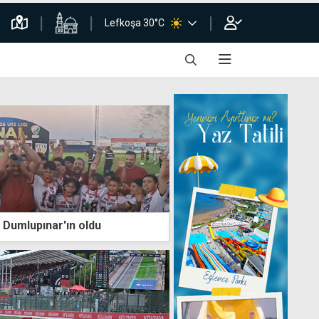
Lefkoşa 30°C
 Dumlupınar'ın oldu