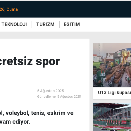
026, Cuma
TEKNOLOJİ
TURİZM
EĞİTİM
re
Yaşam
Sanat
Etkinlik
cretsiz spor
5 Ağustos 2025
U13 Ligi kupası
Güncelleme:
5 Ağustos 2025
l, voleybol, tenis, eskrim ve
evam ediyor.