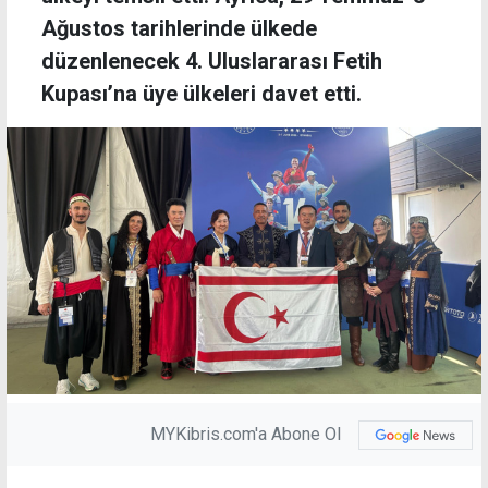
Ağustos tarihlerinde ülkede
düzenlenecek 4. Uluslararası Fetih
Kupası’na üye ülkeleri davet etti.
MYKibris.com'a Abone Ol