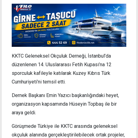
KKTC Geleneksel Okçuluk Derneği, İstanbul’da
düzenlenen 14. Uluslararası Fetih Kupası’na 12
sporculuk kafileyle katılarak Kuzey Kıbrıs Türk
Cumhuriyeti’ni temsil etti.
Dernek Başkanı Emin Yazıcı başkanlığındaki heyet,
organizasyon kapsamında Hüseyin Topbaş ile bir
araya geldi.
Görüşmede Türkiye ile KKTC arasında geleneksel
okçuluk alanında gerçekleştirilebilecek ortak projeler,