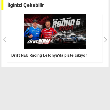
İlginizi Çekebilir
M
ı
Drift NEU Racing Letonya'da piste çıkıyor
N