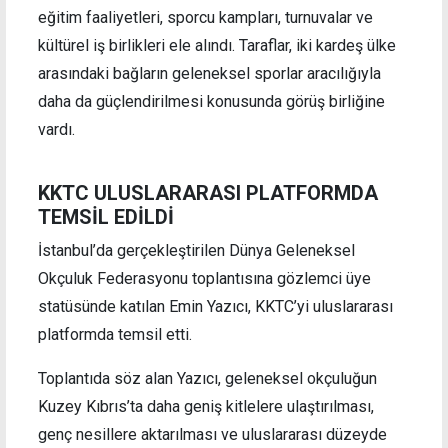
eğitim faaliyetleri, sporcu kampları, turnuvalar ve
kültürel iş birlikleri ele alındı. Taraflar, iki kardeş ülke
arasındaki bağların geleneksel sporlar aracılığıyla
daha da güçlendirilmesi konusunda görüş birliğine
vardı.
KKTC ULUSLARARASI PLATFORMDA
TEMSİL EDİLDİ
İstanbul’da gerçekleştirilen Dünya Geleneksel
Okçuluk Federasyonu toplantısına gözlemci üye
statüsünde katılan Emin Yazıcı, KKTC’yi uluslararası
platformda temsil etti.
Toplantıda söz alan Yazıcı, geleneksel okçuluğun
Kuzey Kıbrıs’ta daha geniş kitlelere ulaştırılması,
genç nesillere aktarılması ve uluslararası düzeyde