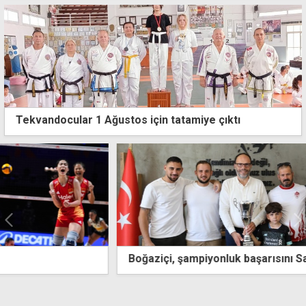
Tekvandocular 1 Ağustos için tatamiye çıktı
Boğaziçi, şampiyonluk başarısını Sadıkoğlu ile paylaştı