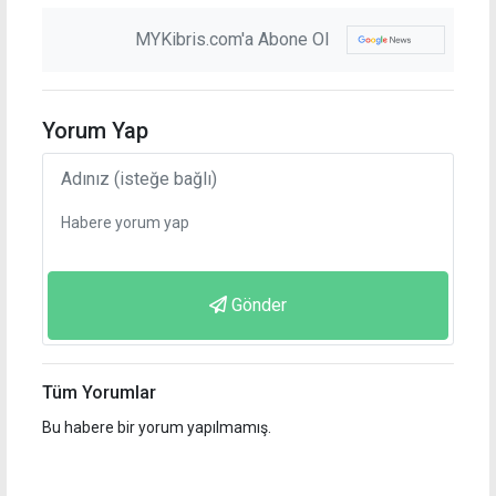
MYKibris.com'a Abone Ol
Yorum Yap
Gönder
Tüm Yorumlar
Bu habere bir yorum yapılmamış.