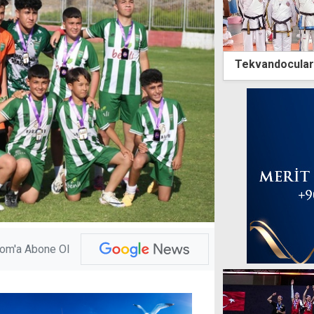
Tekvandocular 
com'a Abone Ol