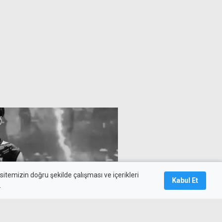
itemizin doğru şekilde çalışması ve içerikleri
Kabul Et
.
 sırasında sahaya yıldırım
lcu yaşamını yitirdi