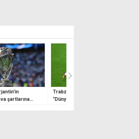
onsporlu Cabral'ın golü
U13 Ligi'nde finalin adı belli
a Kupası'nın en güzel
oldu
 seçildi