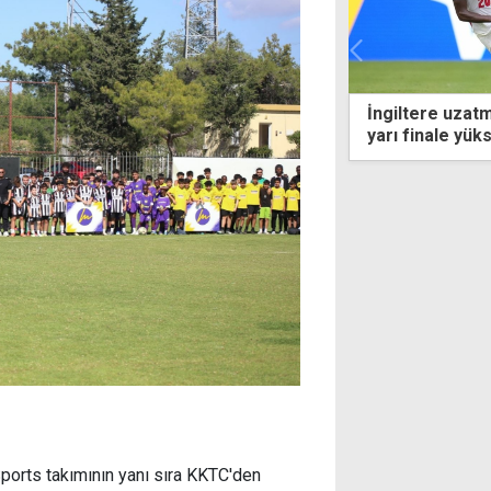
ere uzatmalarda güldü: Bellingham'la
TFF'den yeni se
inale yükseldi
rts takımının yanı sıra KKTC'den
etinkaya ve Değirmenlik katılım