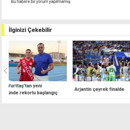
İlginizi Çekebilir
Fenerbahçe'nin Ş
Arjantin çeyrek finalde
Ligi play-off turu
muhtemel rakibi b