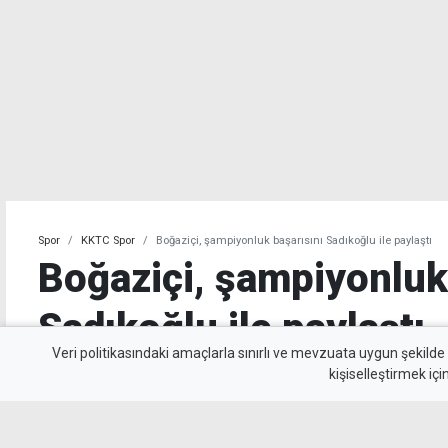
Spor
KKTC Spor
Boğaziçi, şampiyonluk başarısını Sadıkoğlu ile paylaştı
Boğaziçi, şampiyonluk
Sadıkoğlu ile paylaştı
Veri politikasındaki amaçlarla sınırlı ve mevzuata uygun şekilde
kişiselleştirmek içi
Boğaziçi Spor Kulübü, BTM 2'nci Lig'de şamp