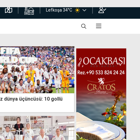
Lefkoşa 34°C
kez dünya üçüncüsü: 10 gollü