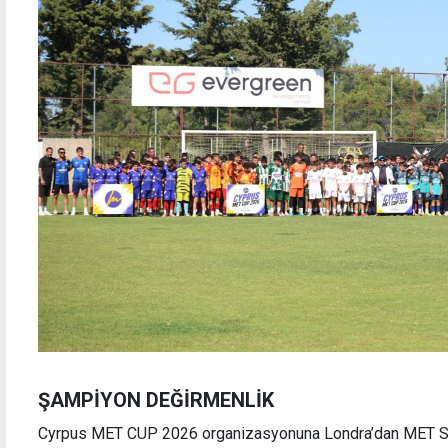
Drift Neu Racing Team Finlandiya'da
İngilt
yarı f
ŞAMPİYON DEĞİRMENLİK
Cyrpus MET CUP 2026 organizasyonuna Londra’dan MET Spo
Esentepe, Düzkaya, Perre FC, Girne Halk Evi, Türk Ocağı, Ç