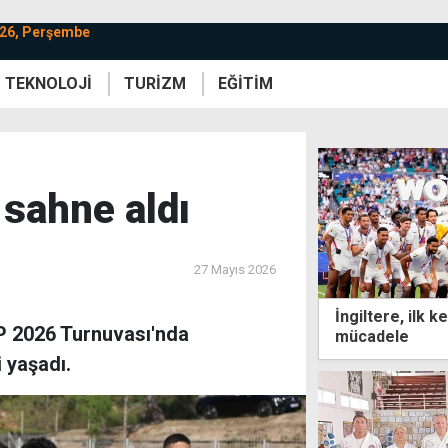
026, Perşembe
TEKNOLOJİ
TURİZM
EĞİTİM
re
Yaşam
Sanat
Etkinlik
 sahne aldı
27 Mayıs 2026
İngiltere, ilk 
P 2026 Turnuvası'nda
mücadele
 yaşadı.