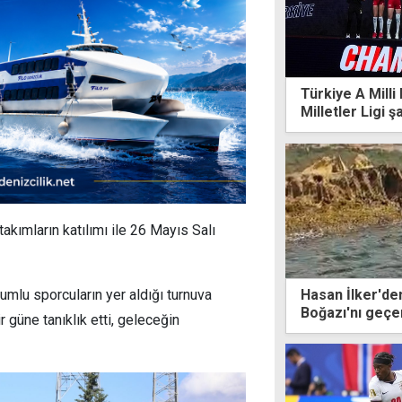
Türkiye A Milli
Milletler Ligi 
ımların katılımı ile 26 Mayıs Salı
Hasan İlker'den
u sporcuların yer aldığı turnuva
Boğazı'nı geçen
r güne tanıklık etti, geleceğin