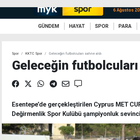
6 Ağustos 2
GÜNDEM
HAYAT
SPOR
PARA
KKTC
Magazin
KKTC
Ekonomi
Türkiye
Türkiye
Kripto
Sağlık
Güney
Avrupa
Döviz
Kadın
Dünya
Dünya
Borsa
Lezzetler
Çev
Spor
KKTC Spor
Geleceğin futbolcuları sahne aldı
Geleceğin futbolcuları
Esentepe’de gerçekleştirilen Cyprus MET CU
Değirmenlik Spor Kulübü şampiyonluk sevinci