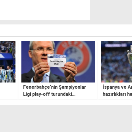
ampiyonlar
İspanya ve Arjantin'in
Trabz
ndaki
hazırlıkları hava şartlarına
"Düny
elli oldu
takıldı
golü"