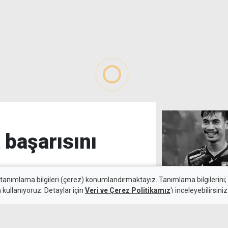
 başarısını
 tanımlama bilgileri (çerez) konumlandırmaktayız. Tanımlama bilgilerini; s
n kullanıyoruz. Detaylar için
Veri ve Çerez Politikamız
'ı inceleyebilirsiniz
Tayland'da maç
5 Ağustos 2026
düştü, bir futbo
iyonluğa ulaşan Boğaziçi Spor