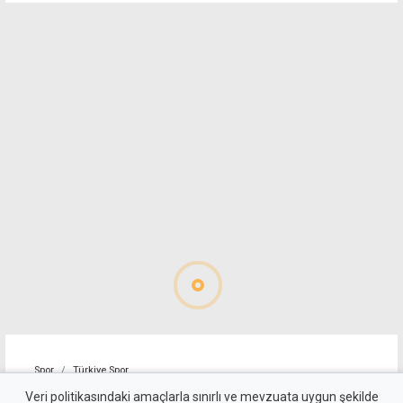
Spor
Türkiye Spor
Trabzonspor, Muhammed
Veri politikasındaki amaçlarla sınırlı ve mevzuata uygun şekilde