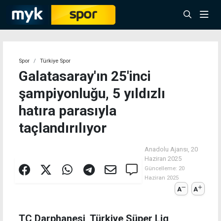
Spor
Türkiye Spor
Galatasaray'ın 25'inci
şampiyonluğu, 5 yıldızlı
hatıra parasıyla
taçlandırılıyor
Anadolu Ajansı,
20
Haziran 2025
Güncelleme:
20
Haziran 2025
A
A
TC Darphanesi, Türkiye Süper Lig