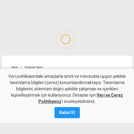
Spor
Türkiye Spor
Trabzonspor, Muhammed
Veri politikasındaki amaçlarla sınırlı ve mevzuata uygun şekilde
tanımlama bilgileri (çerez) konumlandırmaktayız. Tanımlama
Salah için imza töreni
bilgilerini; sitemizin doğru şekilde çalışması ve içerikleri
kişiselleştirmek için kullanıyoruz. Detaylar için
düzenledi
Veri ve Çerez
Politikamız
'ı inceleyebilirsiniz.
6 Ağustos 2026
Kabul Et
Güncelleme:
7 Ağustos
2026
A
A