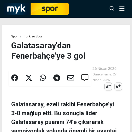
Spor
Türkiye Spor
Galatasaray'dan
Fenerbahçe'ye 3 gol
26 Nisan 2026
Güncelleme:
27
Nisan 2026
A
A
Galatasaray, ezeli rakibi Fenerbahçe’yi
3-0 mağlup etti. Bu sonuçla lider
Galatasaray puanını 74’e çıkararak
şampiyonluk yolunda önemli bir avantaj