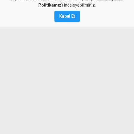
yok
Politikamız
'ı inceleyebilirsiniz.
5 Ağustos 2026
Kabul Et
Güncelleme:
6 Ağustos
2026
A
A
Fenerbahçe, UEFA Şampiyonlar Ligi 3.
eleme turu ilk maçında Sturm Graz'ı 2-0
mağlup ederek rövanş öncesi önemli
avantaj yakaladı. Sarı-lacivertlilere
galibiyeti Anderson Talisca ve Mason
Greenwood'un golleri getirdi.