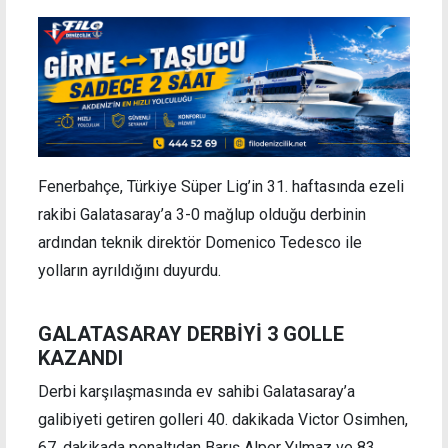
Fenerbahçe, Türkiye Süper Lig’in 31. haftasında ezeli
rakibi Galatasaray’a 3-0 mağlup olduğu derbinin
ardından teknik direktör Domenico Tedesco ile
yolların ayrıldığını duyurdu.
GALATASARAY DERBİYİ 3 GOLLE
KAZANDI
Derbi karşılaşmasında ev sahibi Galatasaray’a
galibiyeti getiren golleri 40. dakikada Victor Osimhen,
67. dakikada penaltıdan Barış Alper Yılmaz ve 83.