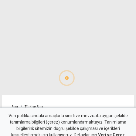
Spor
Türkiye Spor
Kadıköy'de Fenerbahçe
Veri politikasındaki amaçlarla sınırlı ve mevzuata uygun şekilde
tanımlama bilgileri (çerez) konumlandırmaktayız. Tanımlama
fırtınası: Sturm Graz'a geçit
bilgilerini; sitemizin doğru şekilde çalışması ve içerikleri
kişiselleştirmek için kullanıyoruz. Detaylar için
Veri ve Çerez