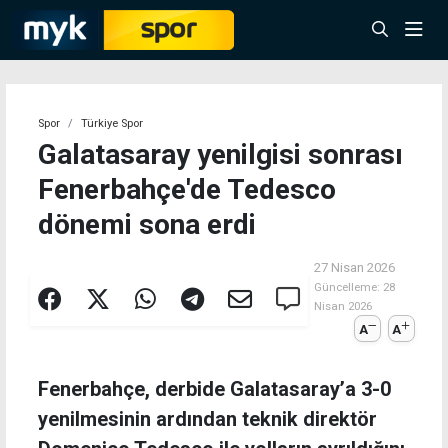
Spor
Türkiye Spor
Galatasaray yenilgisi sonrası
Fenerbahçe'de Tedesco
dönemi sona erdi
27 Nisan 2026
Güncelleme:
28
Nisan 2026
A
A
Fenerbahçe, derbide Galatasaray’a 3-0
yenilmesinin ardından teknik direktör