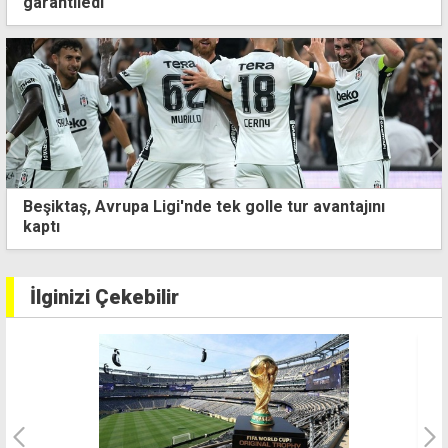
garantiledi
vantajını
2'nci Balıkçı Cengo SUP Yarışı Antis Plajı
İlginizi Çekebilir