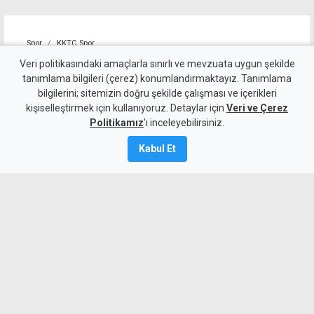
Spor
KKTC Spor
Nehir Deniz'den Türkiye
Veri politikasındaki amaçlarla sınırlı ve mevzuata uygun şekilde
tanımlama bilgileri (çerez) konumlandırmaktayız. Tanımlama
ikinciliği
bilgilerini; sitemizin doğru şekilde çalışması ve içerikleri
kişiselleştirmek için kullanıyoruz. Detaylar için
Veri ve Çerez
7 Ağustos 2026
Politikamız
'ı inceleyebilirsiniz.
Güncelleme:
7 Ağustos
2026
Kabul Et
A
A
Milli sporcusu Nehir Deniz, Alanya'da
düzenlenen Air Badminton Büyükler
Türkiye Şampiyonası'nda kadınlar üçlü
kategorisinde Türkiye ikincisi oldu. Finali
uzatma setinde 3-2 kaybeden ekip,
organizasyonu gümüş madalyayla