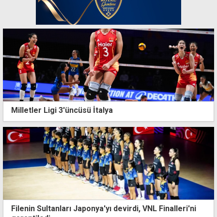
Milletler Ligi 3'üncüsü İtalya
Filenin Sultanları Japonya'yı devirdi, VNL Finalleri'ni