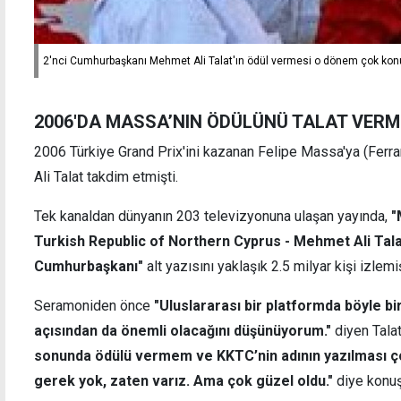
2'nci Cumhurbaşkanı Mehmet Ali Talat'ın ödül vermesi o dönem çok ko
2006'DA MASSA’NIN ÖDÜLÜNÜ TALAT VERM
2006 Türkiye Grand Prix'ini kazanan Felipe Massa'ya (Ferr
Ali Talat takdim etmişti.
Tek kanaldan dünyanın 203 televizyonuna ulaşan yayında,
"
Turkish Republic of Northern Cyprus - Mehmet Ali Tala
Cumhurbaşkanı"
alt yazısını yaklaşık 2.5 milyar kişi izlemiş
Seramoniden önce
"Uluslararası bir platformda böyle b
açısından da önemli olacağını düşünüyorum."
diyen Tala
sonunda ödülü vermem ve KKTC’nin adının yazılması ço
gerek yok, zaten varız. Ama çok güzel oldu."
diye konu