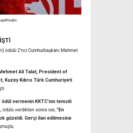
nuşulmuştu.
İŞTİ
ari) ödülü 2'nci Cumhurbaşkanı Mehmet
Mehmet Ali Talat, President of
t, Kuzey Kıbrıs Türk Cumhuriyeti
ti.
ir ödül vermenin KKTC’nin temsili
t, ödülü verdikten sonra ise,
"En
k güzeldi. Gerçi ilan edilmesine
şmuştu.