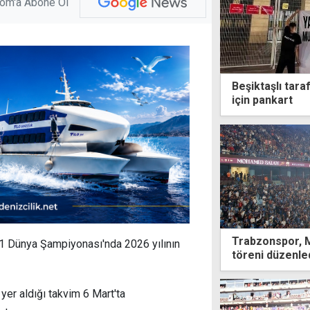
com'a Abone Ol
Beşiktaşlı tar
için pankart
Trabzonspor, 
 1 Dünya Şampiyonası'nda 2026 yılının
töreni düzenle
yer aldığı takvim 6 Mart'ta