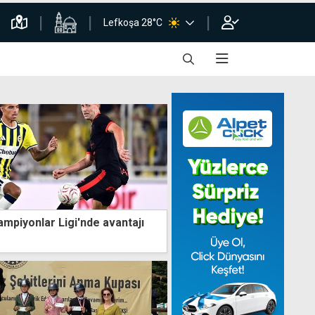
Lefkoşa 28°C
mpiyonlar Ligi'nde avantajı