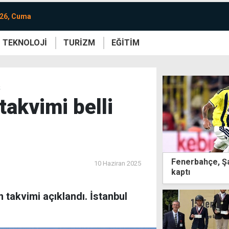
026, Cuma
TEKNOLOJİ
TURİZM
EĞİTİM
re
Yaşam
Sanat
Etkinlik
k
takvimi belli
Fenerbahçe, Şa
10 Haziran 2025
kaptı
 takvimi açıklandı. İstanbul