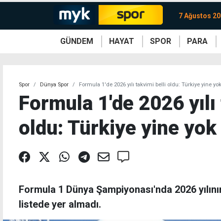
7 Ağustos 2
GÜNDEM
HAYAT
SPOR
PARA
KKTC
Magazin
KKTC
Ekonomi
Türkiye
Türkiye
Kripto
Sağlık
Güney
Avrupa
Döviz
Kadın
Dünya
Dünya
Borsa
Lezzetler
Çev
Spor
Dünya Spor
Formula 1'de 2026 yılı takvimi belli oldu: Türkiye yine yo
Formula 1'de 2026 yılı 
oldu: Türkiye yine yok
Formula 1 Dünya Şampiyonası'nda 2026 yılının
listede yer almadı.