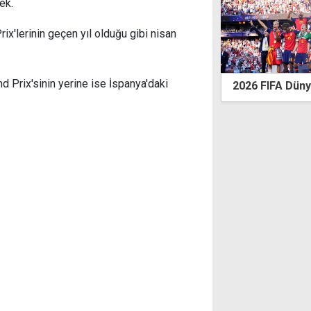
ek.
x'lerinin geçen yıl olduğu gibi nisan
nd Prix'sinin yerine ise İspanya'daki
FIFA Dünya Kupası'nda ilkler yaşandı
Wimbledon'da b