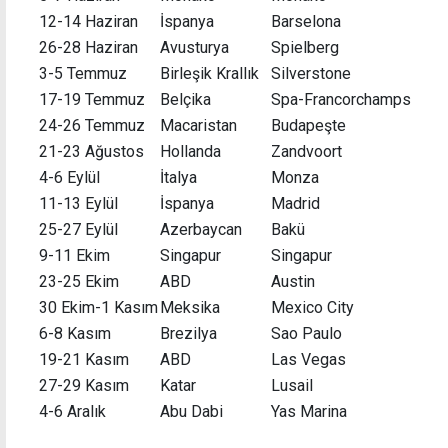
12-14 Haziran
İspanya
Barselona
26-28 Haziran
Avusturya
Spielberg
3-5 Temmuz
Birleşik Krallık
Silverstone
17-19 Temmuz
Belçika
Spa-Francorchamps
24-26 Temmuz
Macaristan
Budapeşte
21-23 Ağustos
Hollanda
Zandvoort
4-6 Eylül
İtalya
Monza
11-13 Eylül
İspanya
Madrid
25-27 Eylül
Azerbaycan
Bakü
9-11 Ekim
Singapur
Singapur
23-25 Ekim
ABD
Austin
30 Ekim-1 Kasım
Meksika
Mexico City
6-8 Kasım
Brezilya
Sao Paulo
19-21 Kasım
ABD
Las Vegas
27-29 Kasım
Katar
Lusail
4-6 Aralık
Abu Dabi
Yas Marina