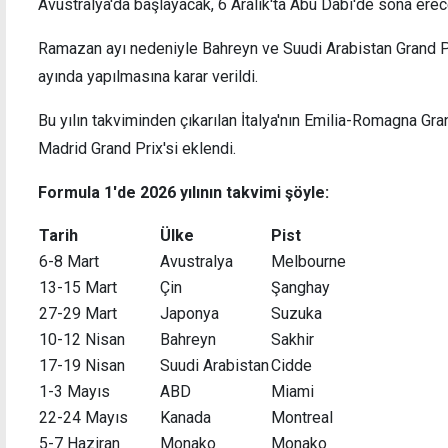
Avustralya'da başlayacak, 6 Aralık'ta Abu Dabi'de sona erec
Ramazan ayı nedeniyle Bahreyn ve Suudi Arabistan Grand Pri
ayında yapılmasına karar verildi.
Bu yılın takviminden çıkarılan İtalya'nın Emilia-Romagna Gra
Kadıköy'de Fenerbahçe fırtınası: Sturm
2026 
Graz'a geçit yok
Madrid Grand Prix'si eklendi.
Formula 1'de 2026 yılının takvimi şöyle:
Tarih
Ülke
Pist
6-8 Mart
Avustralya
Melbourne
13-15 Mart
Çin
Şanghay
27-29 Mart
Japonya
Suzuka
10-12 Nisan
Bahreyn
Sakhir
17-19 Nisan
Suudi Arabistan
Cidde
1-3 Mayıs
ABD
Miami
22-24 Mayıs
Kanada
Montreal
5-7 ​​Haziran
Monako
Monako