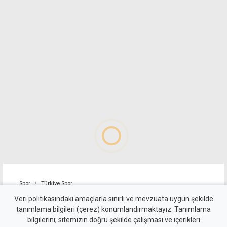
Spor
Türkiye Spor
Trabzonspor, Muhammed
Veri politikasındaki amaçlarla sınırlı ve mevzuata uygun şekilde
tanımlama bilgileri (çerez) konumlandırmaktayız. Tanımlama
Salah için imza töreni
bilgilerini; sitemizin doğru şekilde çalışması ve içerikleri