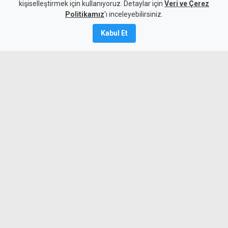
kişiselleştirmek için kullanıyoruz. Detaylar için
düzenledi
Veri ve Çerez
Politikamız
'ı inceleyebilirsiniz.
6 Ağustos 2026
Kabul Et
Güncelleme:
7 Ağustos
2026
A
A
Trabzonspor'un yeni transferi
Muhammed Salah, Papara Park'ta
binlerce taraftarın önünde düzenlenen
törenle resmi sözleşmeye imza attı.
Mısırlı yıldız futbolcu Muhammed Salah,
böyle bir karşılamayı hayatında ilk kez
gördüğünü söyledi.