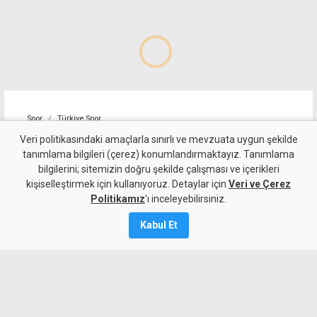
Spor
Türkiye Spor
Trabzonspor, Muhammed
Veri politikasındaki amaçlarla sınırlı ve mevzuata uygun şekilde
tanımlama bilgileri (çerez) konumlandırmaktayız. Tanımlama
Salah için imza töreni
bilgilerini; sitemizin doğru şekilde çalışması ve içerikleri
kişiselleştirmek için kullanıyoruz. Detaylar için
düzenledi
Veri ve Çerez
Politikamız
'ı inceleyebilirsiniz.
6 Ağustos 2026
Kabul Et
Güncelleme:
7 Ağustos
2026
A
A
Trabzonspor'un yeni transferi