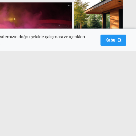
itemizin doğru şekilde çalışması ve içerikleri
Kabul Et
.
'da gördüğüm sevgiyi
Cabral'ın golü "Dünya
üzel golü" seçildi