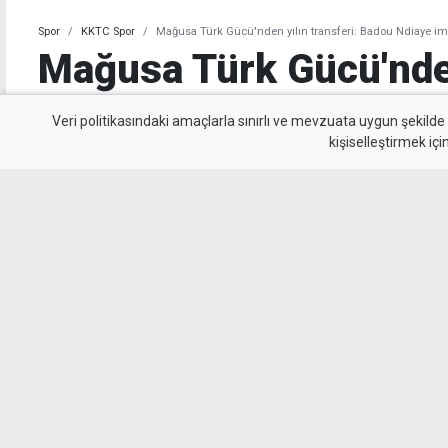
Spor
KKTC Spor
Mağusa Türk Gücü'nden yılın transferi: Badou Ndiaye imz
Mağusa Türk Gücü'nden
transferi: Badou Ndiay
Veri politikasındaki amaçlarla sınırlı ve mevzuata uygun şekilde
kişiselleştirmek içi
Mağusa Türk Gücü, kariyerinde Galatasaray,
gibi kulüplerde forma giyen Senegalli orta s
sözleşme imzaladı.