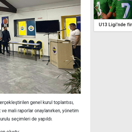
ile görüşmelere başlandı...
U13 Ligi'nde fin
onspor için geliyor
çekleştirilen genel kurul toplantısı,
t ve mali raporlar onaylanırken, yönetim
kurulu seçimleri de yapıldı.
en oluştu: