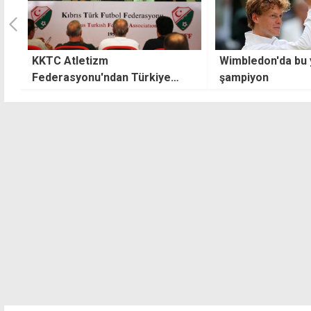
Wimbledon'da bu yıl da Sinner
Mukavemet Yol K
şampiyon
başlama saati değ
t