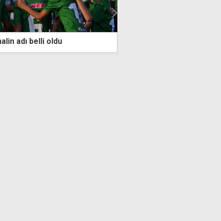
alin adı belli oldu
Fenerbahçe turlarsa rak
Avusturyalı