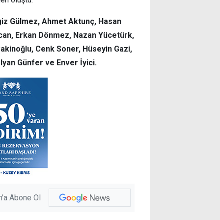
ngiz Gülmez, Ahmet Aktunç, Hasan
can, Erkan Dönmez, Nazan Yücetürk,
akinoğlu, Cenk Soner, Hüseyin Gazi,
lyan Günfer ve Enver İyici.
'a Abone Ol