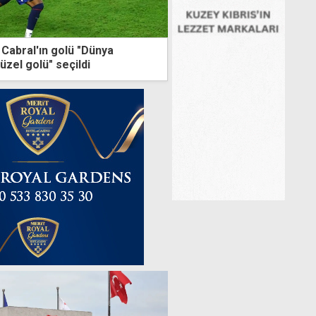
Cabral'ın golü "Dünya
üzel golü" seçildi