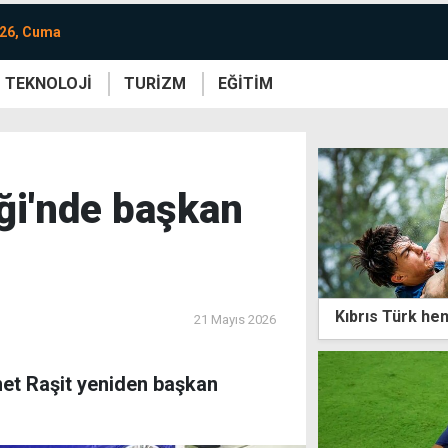
026, Cuma
TEKNOLOJİ
TURİZM
EĞİTİM
re
Yaşam
Sanat
Etkinlik
ği'nde başkan
Kıbrıs Türk he
21 Mayıs 2026
et Raşit yeniden başkan