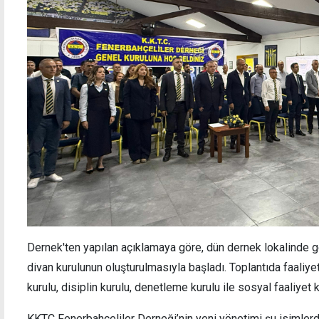
Üstel: Spora yapılan yatırım geleceğe
Salah 
yapılan yatırımdır
Trabz
Dernek'ten yapılan açıklamaya göre, dün dernek lokalinde ger
divan kurulunun oluşturulmasıyla başladı. Toplantıda faaliye
kurulu, disiplin kurulu, denetleme kurulu ile sosyal faaliyet 
KKTC Fenerbahçeliler Derneği’nin yeni yönetimi şu isimlerd