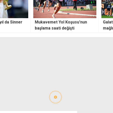
oşusu'nun
Galatasaray, Monza'ya 2-0
Trabz
işti
mağlup oldu
Fiore
trans