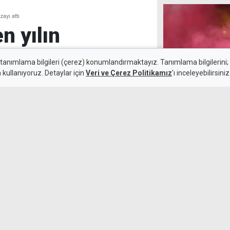
ayı attı
 yılın
e imzayı attı
 tanımlama bilgileri (çerez) konumlandırmaktayız. Tanımlama bilgilerini; s
n kullanıyoruz. Detaylar için
Veri ve Çerez Politikamız
'ı inceleyebilirsiniz
6 Ağustos 2026
Salah: Trabzon
Güncelleme:
6 Ağustos 2026
unutamam
 Trabzonspor ve Stoke City
aha Badou Ndiaye ile resmi
Trabzonsporlu 
Kupası'nın en g