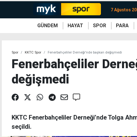
7 Ağustos 2
GÜNDEM
HAYAT
SPOR
PARA
KKTC
Magazin
KKTC
Ekonomi
Türkiye
Türkiye
Kripto
Sağlık
Güney
Avrupa
Döviz
Kadın
Dünya
Dünya
Borsa
Lezzetler
Çev
Spor
KKTC Spor
Fenerbahçeliler Derneği'nde başkan değişmedi
Fenerbahçeliler Derne
değişmedi
KKTC Fenerbahçeliler Derneği’nde Tolga Ahm
seçildi.