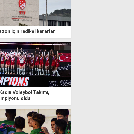
zon için radikal kararlar
 Kadın Voleybol Takımı,
şampiyonu oldu