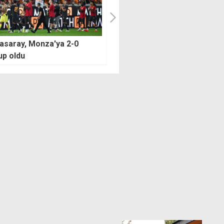
onspor'da Oulai,
Arjantin uzatmalarda kazandı
ntina'ya 30 milyon euroya
İngiltere ile eşleşti
fer oldu