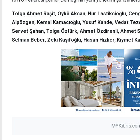
Tolga Ahmet Raşit, Öykü Akcan, Nur Lastikcioğlu, Ce
Alpözgen, Kemal Kamacıoğlu, Yusuf Kande, Vedat Tez
Servet Şahan, Tolga Öztürk, Ahmet Özdirenli, Ahmet S
Selman Beber, Zeki Kaşifoğlu, Hasan Hızlıer, Kıymet Ka
MYKibris.com