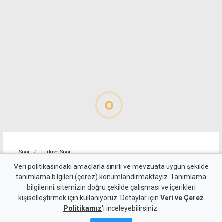
Spor
Türkiye Spor
Kadıköy'de Fenerbahçe
Veri politikasındaki amaçlarla sınırlı ve mevzuata uygun şekilde
tanımlama bilgileri (çerez) konumlandırmaktayız. Tanımlama
fırtınası: Sturm Graz'a geçit
bilgilerini; sitemizin doğru şekilde çalışması ve içerikleri
kişiselleştirmek için kullanıyoruz. Detaylar için
yok
Veri ve Çerez
Politikamız
'ı inceleyebilirsiniz.