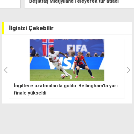
Beşiktaş Midtjylland'ı eleyerek tur atladı
İlginizi Çekebilir
İngiltere uzatmalarda güldü: Bellingham'la yarı
Fi
finale yükseldi
R