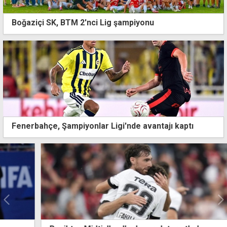
Boğaziçi SK, BTM 2'nci Lig şampiyonu
Fenerbahçe, Şampiyonlar Ligi'nde avantajı kaptı