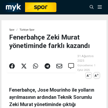
Spor
Türkiye Spor
Fenerbahçe Zeki Murat
yönetiminde farklı kazandı
31 Ağustos
2025
Güncelleme:
1
Eylül 2025
A
A
Fenerbahçe, Jose Mourinho ile yolların
ayrılmasının ardından Teknik Sorumlu
Zeki Murat yönetiminde çıktığı