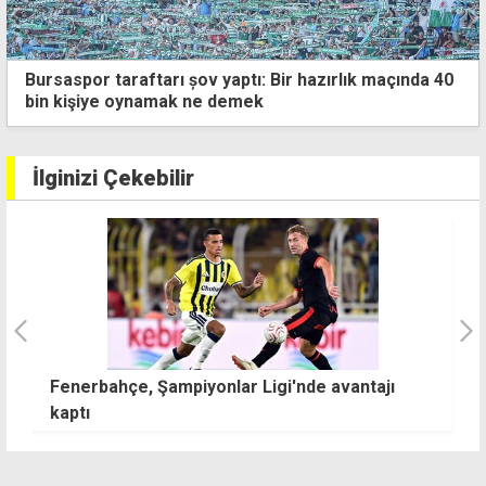
Bursaspor taraftarı șov yaptı: Bir hazırlık maçında 40
bin kişiye oynamak ne demek
İlginizi Çekebilir
M
TFF'den yeni sezon için radikal kararlar
d