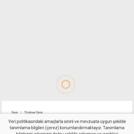
Spor
Türkiye Spor
Toprak Razgatlıoğlu,
Veri politikasındaki amaçlarla sınırlı ve mevzuata uygun şekilde
tanımlama bilgileri (çerez) konumlandırmaktayız. Tanımlama
MotoGP Büyük Britanya