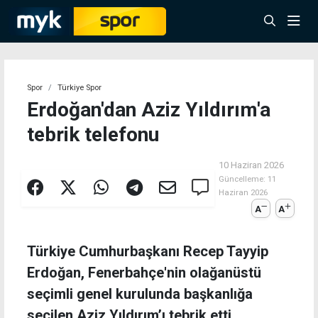
Spor
Türkiye Spor
Erdoğan'dan Aziz Yıldırım'a
tebrik telefonu
10 Haziran 2026
Güncelleme:
11
Haziran 2026
A
A
Türkiye Cumhurbaşkanı Recep Tayyip
Erdoğan, Fenerbahçe'nin olağanüstü
seçimli genel kurulunda başkanlığa
seçilen Aziz Yıldırım’ı tebrik etti.