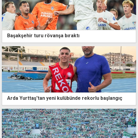
Başakşehir turu rövanşa bıraktı
Arda Yurttaş'tan yeni kulübünde rekorlu başlangıç