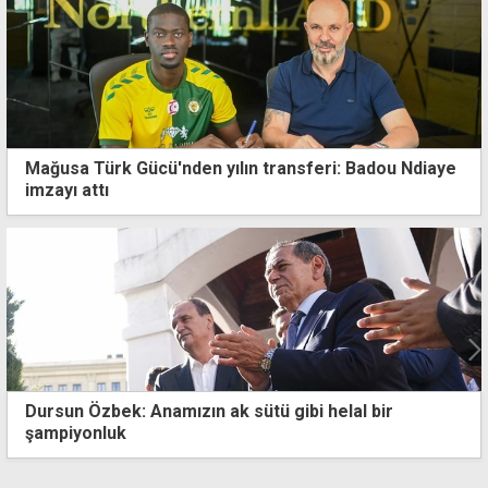
Mağusa Türk Gücü'nden yılın transferi: Badou Ndiaye
imzayı attı
2026 FIFA Dünya Kupası'nda şampiyon bugün belli
oluyor