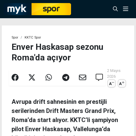
Spor
KKTC Spor
Enver Haskasap sezonu
Roma'da açıyor
2 Mayıs
2026
A
A
Avrupa drift sahnesinin en prestijli
serilerinden Drift Masters Grand Prix,
Roma’da start alıyor. KKTC’li şampiyon
pilot Enver Haskasap, Vallelunga’da