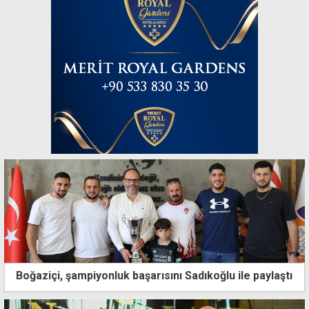
Boğaziçi, şampiyonluk başarısını Sadıkoğlu ile paylaştı