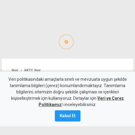
Spor
KKTC Spor
Mağusa Türk Gücü'nden yılın
Veri politikasındaki amaçlarla sınırlı ve mevzuata uygun şekilde
tanımlama bilgileri (çerez) konumlandırmaktayız. Tanımlama
transferi: Badou Ndiaye
bilgilerini; sitemizin doğru şekilde çalışması ve içerikleri
kişiselleştirmek için kullanıyoruz. Detaylar için
imzayı attı
Veri ve Çerez
Politikamız
'ı inceleyebilirsiniz.
6 Ağustos 2026
Kabul Et
Güncelleme:
6 Ağustos
2026
A
A