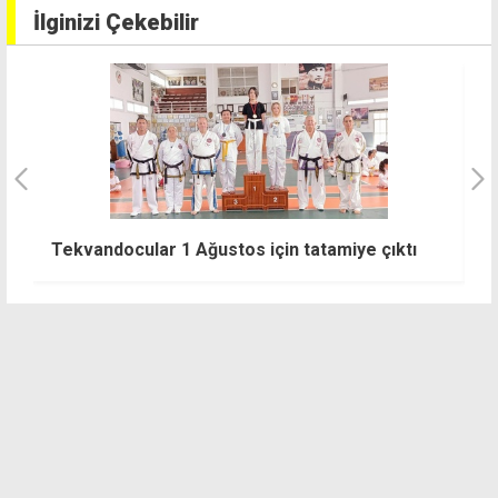
İlginizi Çekebilir
r
Tekvandocular 1 Ağustos için tatamiye çıktı
U