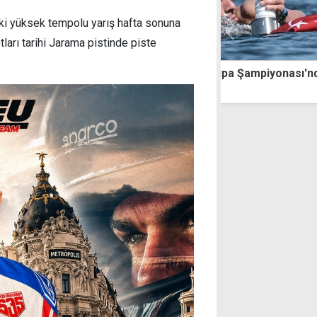
eki yüksek tempolu yarış hafta sonuna
tları tarihi Jarama pistinde piste
an Ulaç, Avrupa Şampiyonası'nda
Trabzonspor ve
acak
muhtemel rakipl