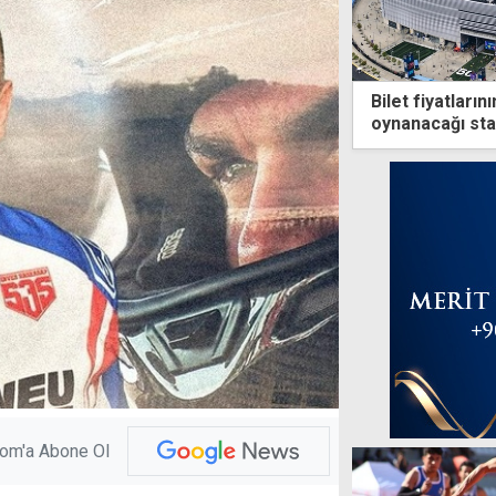
Bilet fiyatların
oynanacağı sta
Trump da izle
com'a Abone Ol