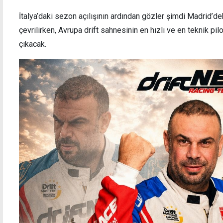
İtalya’daki sezon açılışının ardından gözler şimdi Madrid’d
çevrilirken, Avrupa drift sahnesinin en hızlı ve en teknik pilo
çıkacak.
Tayland'da maç sırasında sahaya yıldırım
Doğuk
düştü, bir futbolcu yaşamını yitirdi
yarış