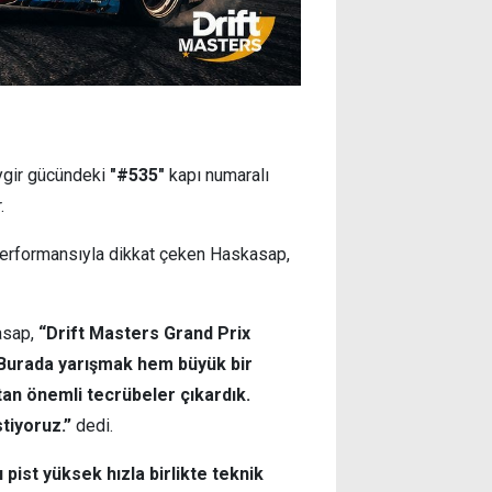
ygir gücündeki
"#535"
kapı numaralı
.
 performansıyla dikkat çeken Haskasap,
asap,
“Drift Masters Grand Prix
. Burada yarışmak hem büyük bir
tan önemli tecrübeler çıkardık.
tiyoruz.”
dedi.
 pist yüksek hızla birlikte teknik