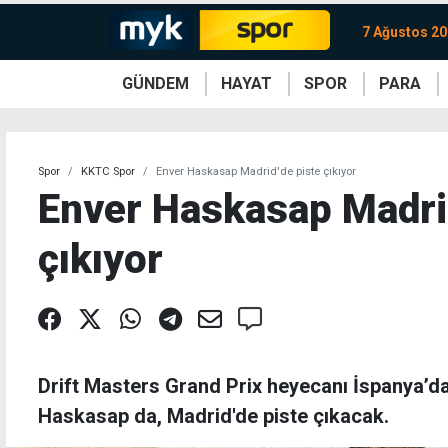
7 Ağustos 2
GÜNDEM
HAYAT
SPOR
PARA
KKTC
Magazin
KKTC
Ekonomi
Türkiye
Türkiye
Kripto
Sağlık
Güney
Avrupa
Döviz
Kadın
Dünya
Dünya
Borsa
Lezzetler
Çev
Spor
KKTC Spor
Enver Haskasap Madrid'de piste çıkıyor
Enver Haskasap Madrid
çıkıyor
Drift Masters Grand Prix heyecanı İspanya’d
Haskasap da, Madrid'de piste çıkacak.