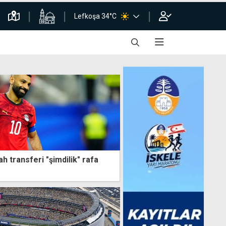
Lefkoşa 34°C
ah transferi "şimdilik" rafa