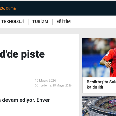
026, Cuma
TEKNOLOJİ
TURİZM
EĞİTİM
re
Yaşam
Sanat
Etkinlik
'de piste
15 Mayıs 2026
Beşiktaş'ta Sal
Güncelleme:
15 Mayıs 2026
kaldırıldı
a devam ediyor. Enver