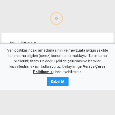
Spor
Türkiye Spor
Trabzonspor, Muhammed
Veri politikasındaki amaçlarla sınırlı ve mevzuata uygun şekilde
tanımlama bilgileri (çerez) konumlandırmaktayız. Tanımlama
Salah için imza töreni
bilgilerini; sitemizin doğru şekilde çalışması ve içerikleri
kişiselleştirmek için kullanıyoruz. Detaylar için
düzenledi
Veri ve Çerez
Politikamız
'ı inceleyebilirsiniz.
6 Ağustos 2026
Kabul Et
Güncelleme:
7 Ağustos
2026
A
A
Trabzonspor'un yeni transferi