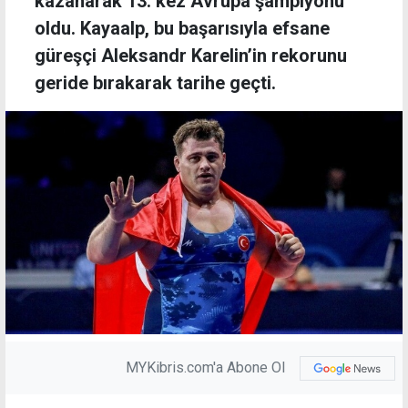
kazanarak 13. kez Avrupa şampiyonu
oldu. Kayaalp, bu başarısıyla efsane
güreşçi Aleksandr Karelin’in rekorunu
geride bırakarak tarihe geçti.
MYKibris.com'a Abone Ol