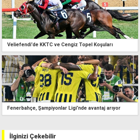
Veliefendi'de KKTC ve Cengiz Topel Koşuları
ıyor
2026 FIFA Dünya Kupası'nda şampiyon bugün b
oluyor
İlginizi Çekebilir