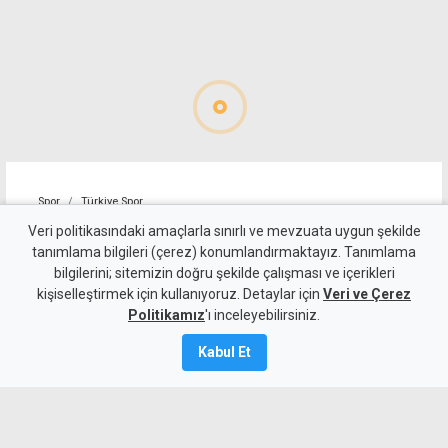
Spor
Türkiye Spor
Toprak Razgatlıoğlu,
Veri politikasındaki amaçlarla sınırlı ve mevzuata uygun şekilde
tanımlama bilgileri (çerez) konumlandırmaktayız. Tanımlama
MotoGP Büyük Britanya
bilgilerini; sitemizin doğru şekilde çalışması ve içerikleri
kişiselleştirmek için kullanıyoruz. Detaylar için
sprint yarışını 20'nci sırada
Veri ve Çerez
Politikamız
'ı inceleyebilirsiniz.
tamamladı
Kabul Et
8 Ağustos 2026
Güncelleme:
8 Ağustos
2026
A
A