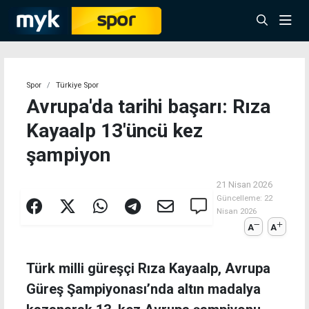
Spor
Türkiye Spor
Avrupa'da tarihi başarı: Rıza
Kayaalp 13'üncü kez
şampiyon
21 Nisan 2026
Güncelleme:
22
Nisan 2026
A
A
Türk milli güreşçi Rıza Kayaalp, Avrupa
Güreş Şampiyonası’nda altın madalya