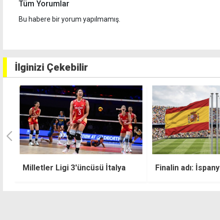
Tüm Yorumlar
Bu habere bir yorum yapılmamış.
İlginizi Çekebilir
Bilet fiyatlarının 
Finalin adı: İspanya - Arjantin
finalin oynanacağ
güvenlik önlemi:
izleyecek