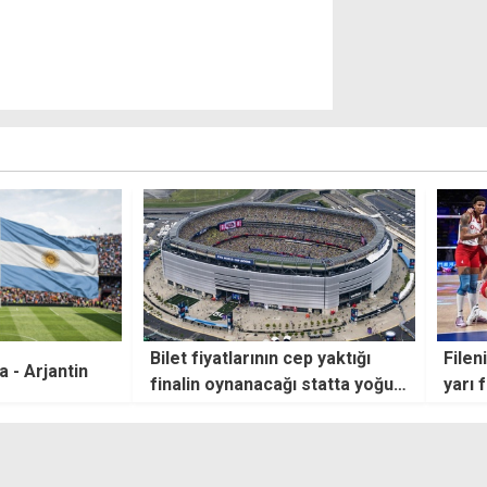
cep yaktığı
Filenin Sultanları Milletler Ligi
Larna
ı statta yoğun
yarı finalinde: Rakibi Çin
tekm
 Trump da