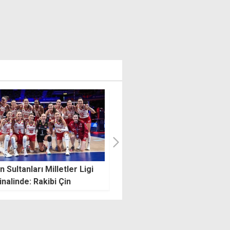
ka'da İsrailli taraftar
Filenin Sultanları, Milletler
e tokat dövüldü
Ligi'nde finalde