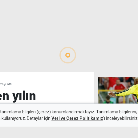
ayı attı
 yılın
e imzayı attı
 tanımlama bilgileri (çerez) konumlandırmaktayız. Tanımlama bilgilerini; s
n kullanıyoruz. Detaylar için
Veri ve Çerez Politikamız
'ı inceleyebilirsiniz
6 Ağustos 2026
Fenerbahçe, Şa
Güncelleme:
6 Ağustos 2026