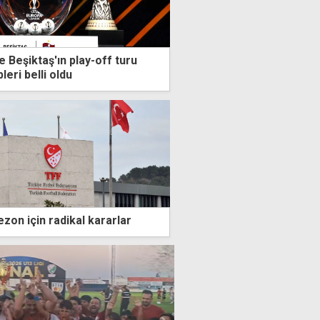
 Beşiktaş'ın play-off turu
eri belli oldu
zon için radikal kararlar