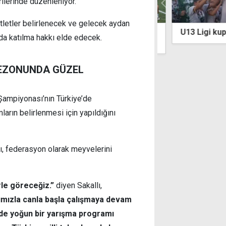
ilerinde düzenleniyor.
tletler belirlenecek ve gelecek aydan
lli Takımı Trabzon'da fırtına gibi
U13 Ligi kupası
da katılma hakkı elde edecek.
r
SEZONUNDA GÜZEL
Şampiyonası’nın Türkiye’de
arın belirlenmesi için yapıldığını
ı, federasyon olarak meyvelerini
le göreceğiz.”
diyen Sakallı,
ımızla canla başla çalışmaya devam
rinde yoğun bir yarışma programı