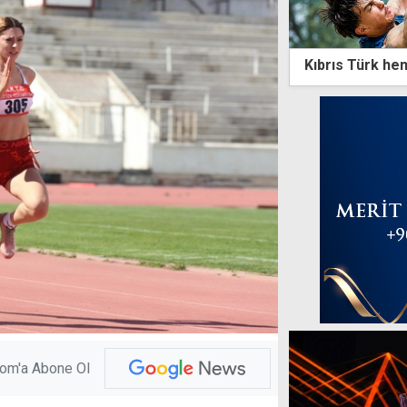
Kıbrıs Türk he
com'a Abone Ol