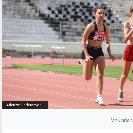
Atletizm Federasyonu
MYKibris.