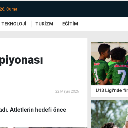
026, Cuma
TEKNOLOJİ
TURİZM
EĞİTİM
re
Yaşam
Sanat
Etkinlik
piyonası
U13 Ligi'nde fin
22 Mayıs 2026
dı. Atletlerin hedefi önce