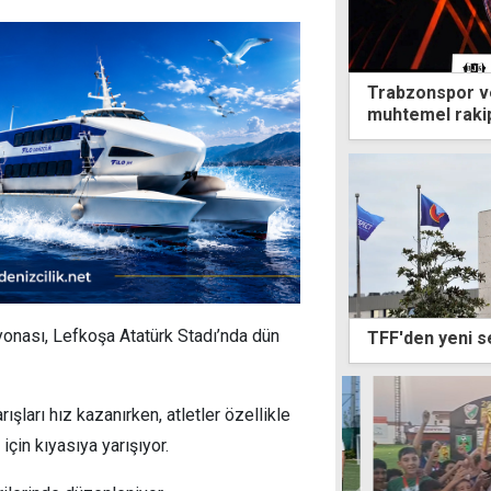
Trabzonspor ve
muhtemel rakipl
onası, Lefkoşa Atatürk Stadı’nda dün
TFF'den yeni se
ışları hız kazanırken, atletler özellikle
için kıyasıya yarışıyor.