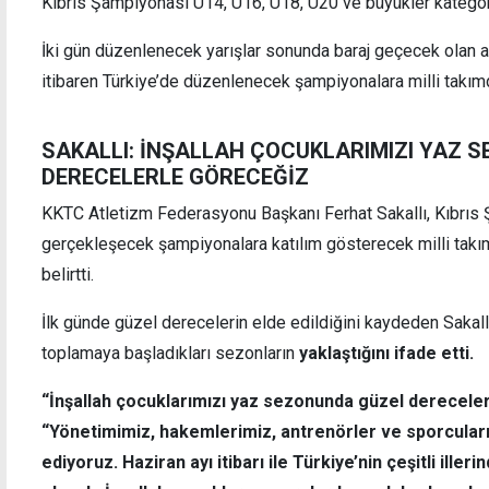
Kıbrıs Şampiyonası U14, U16, U18, U20 ve büyükler kategor
İki gün düzenlenecek yarışlar sonunda baraj geçecek olan a
Salih Özcan Beşiktaş için geliyor
U12 Mi
itibaren Türkiye’de düzenlenecek şampiyonalara milli takım
esiyo
SAKALLI: İNŞALLAH ÇOCUKLARIMIZI YAZ 
DERECELERLE GÖRECEĞİZ
KKTC Atletizm Federasyonu Başkanı Ferhat Sakallı, Kıbrıs 
gerçekleşecek şampiyonalara katılım gösterecek milli takıml
belirtti.
İlk günde güzel derecelerin elde edildiğini kaydeden Sakall
toplamaya başladıkları sezonların
yaklaştığını ifade etti.
“İnşallah çocuklarımızı yaz sezonunda güzel dereceler
“Yönetimimiz, hakemlerimiz, antrenörler ve sporcular
ediyoruz. Haziran ayı itibarı ile Türkiye’nin çeşitli ille