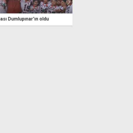
 Dumlupınar'ın oldu
Wimbledon'da bu yıl da 