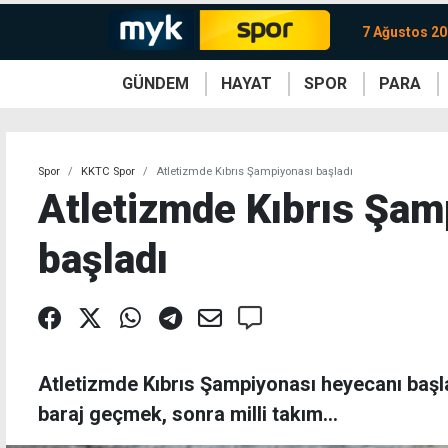
7 Ağustos 2
GÜNDEM
HAYAT
SPOR
PARA
KKTC
Magazin
KKTC
Ekonomi
Türkiye
Türkiye
Kripto
Sağlık
Güney
Avrupa
Döviz
Kadın
Dünya
Dünya
Borsa
Lezzetler
Çev
Spor
KKTC Spor
Atletizmde Kıbrıs Şampiyonası başladı
Atletizmde Kıbrıs Şam
başladı
Atletizmde Kıbrıs Şampiyonası heyecanı başla
baraj geçmek, sonra milli takım...