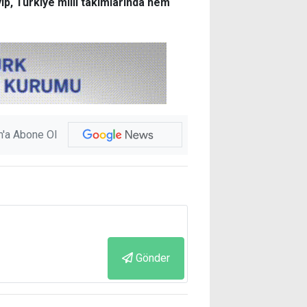
ıp, Türkiye milli takımlarında hem
'a Abone Ol
Gönder