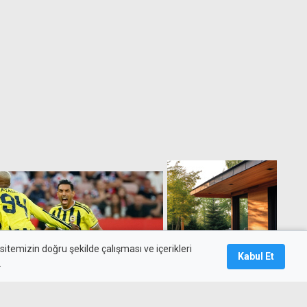
itemizin doğru şekilde çalışması ve içerikleri
Kabul Et
.
mpiyonlar Ligi'nde turladı