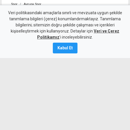
Spor
Avrupa Spor
Fulham iki Real oyuncusunu
Veri politikasındaki amaçlarla sınırlı ve mevzuata uygun şekilde
tanımlama bilgileri (çerez) konumlandırmaktayız. Tanımlama
birden transfer etti
bilgilerini; sitemizin doğru şekilde çalışması ve içerikleri
kişiselleştirmek için kullanıyoruz. Detaylar için
Veri ve Çerez
4 Ağustos 2026
Politikamız
'ı inceleyebilirsiniz.
A
A
Kabul Et
Fulham, Real Madrid'den Garcia ve
Palacios'u kadrosuna kattı.