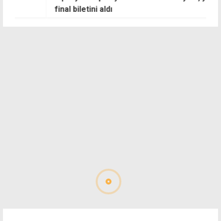
final biletini aldı
N