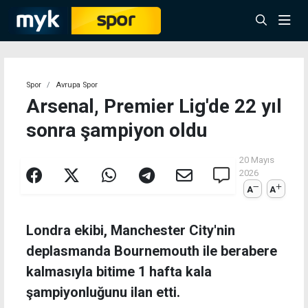
Spor
Avrupa Spor
Arsenal, Premier Lig'de 22 yıl
sonra şampiyon oldu
20 Mayıs
2026
A
A
Londra ekibi, Manchester City'nin
deplasmanda Bournemouth ile berabere
kalmasıyla bitime 1 hafta kala
şampiyonluğunu ilan etti.