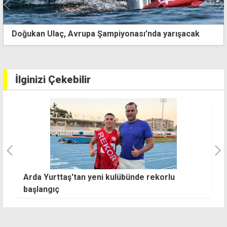
Doğukan Ulaç, Avrupa Şampiyonası'nda yarışacak
İlginizi Çekebilir
L
TFF'den yeni sezon için radikal kararlar
f