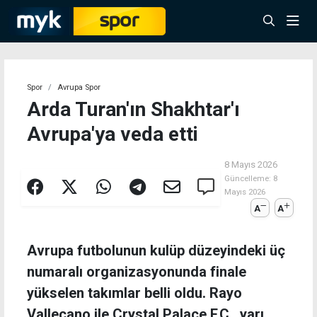
Spor
Avrupa Spor
Arda Turan'ın Shakhtar'ı
Avrupa'ya veda etti
8 Mayıs 2026
Güncelleme:
8
Mayıs 2026
A
A
Avrupa futbolunun kulüp düzeyindeki üç
numaralı organizasyonunda finale
yükselen takımlar belli oldu. Rayo
Vallecano ile Crystal Palace F.C., yarı