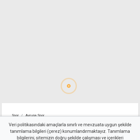
Spor
Avrupa Spor
ManU, Altay'ı İspanya'ya
Veri politikasındaki amaçlarla sınırlı ve mevzuata uygun şekilde
tanımlama bilgileri (çerez) konumlandırmaktayız. Tanımlama
kiraladı
bilgilerini; sitemizin doğru şekilde çalışması ve içerikleri