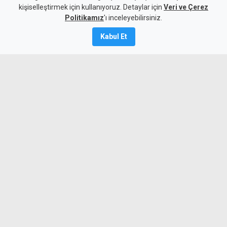
kişiselleştirmek için kullanıyoruz. Detaylar için
Veri ve Çerez
8 Ağustos 2026
Politikamız
'ı inceleyebilirsiniz.
A
A
Kabul Et
Altay Bayındır, Manchester United'dan
Celta Vigo'ya kiralandı
Celta Vigo