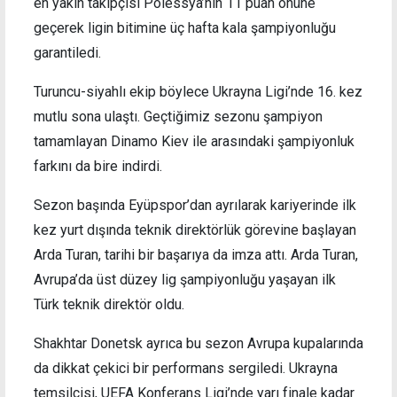
en yakın takipçisi Polessya’nın 11 puan önüne
geçerek ligin bitimine üç hafta kala şampiyonluğu
garantiledi.
Turuncu-siyahlı ekip böylece Ukrayna Ligi’nde 16. kez
mutlu sona ulaştı. Geçtiğimiz sezonu şampiyon
tamamlayan Dinamo Kiev ile arasındaki şampiyonluk
farkını da bire indirdi.
Sezon başında Eyüpspor’dan ayrılarak kariyerinde ilk
kez yurt dışında teknik direktörlük görevine başlayan
Arda Turan, tarihi bir başarıya da imza attı. Arda Turan,
Avrupa’da üst düzey lig şampiyonluğu yaşayan ilk
Türk teknik direktör oldu.
Shakhtar Donetsk ayrıca bu sezon Avrupa kupalarında
da dikkat çekici bir performans sergiledi. Ukrayna
temsilcisi, UEFA Konferans Ligi’nde yarı finale kadar