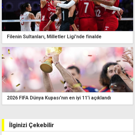
Filenin Sultanları, Milletler Ligi'nde finalde
ın en iyi 11'i açıklandı
Milletler Ligi 3'üncüsü İ
İlginizi Çekebilir