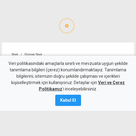
Spor
Dünya Spor
Tayland'da maç sırasında
Veri politikasındaki amaçlarla sınırlı ve mevzuata uygun şekilde
tanımlama bilgileri (çerez) konumlandırmaktayız. Tanımlama
sahaya yıldırım düştü, bir
bilgilerini; sitemizin doğru şekilde çalışması ve içerikleri
kişiselleştirmek için kullanıyoruz. Detaylar için
futbolcu yaşamını yitirdi
Veri ve Çerez
Politikamız
'ı inceleyebilirsiniz.
5 Ağustos 2026
Kabul Et
A
A
Tayland'da maç sırasında sahaya
yıldırım düşmesi sonucu bir futbolcu