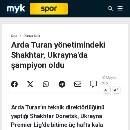
Spor
Dünya Spor
Arda Turan yönetimindeki
Shakhtar, Ukrayna'da
şampiyon oldu
10 Mayıs
2026
A
A
Arda Turan’ın teknik direktörlüğünü
yaptığı Shakhtar Donetsk, Ukrayna
Premier Lig’de bitime üç hafta kala