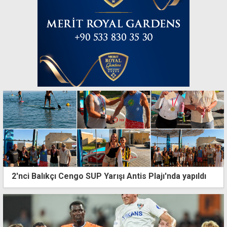
2'nci Balıkçı Cengo SUP Yarışı Antis Plajı'nda yapıldı