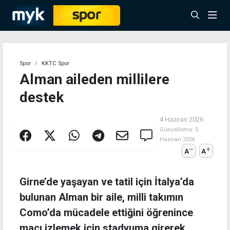
Spor
KKTC Spor
Alman aileden millilere
destek
4 Haziran 2026
Güncelleme:
5
Haziran 2026
A
A
Girne’de yaşayan ve tatil için İtalya’da
bulunan Alman bir aile, milli takımın
Como’da mücadele ettiğini öğrenince
maçı izlemek için stadyuma girerek