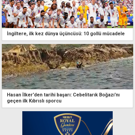
İngiltere, ilk kez dünya üçüncüsü: 10 gollü mücadele
Hasan İlker'den tarihi başarı: Cebelitarık Boğazı'nı
geçen ilk Kıbrıslı sporcu