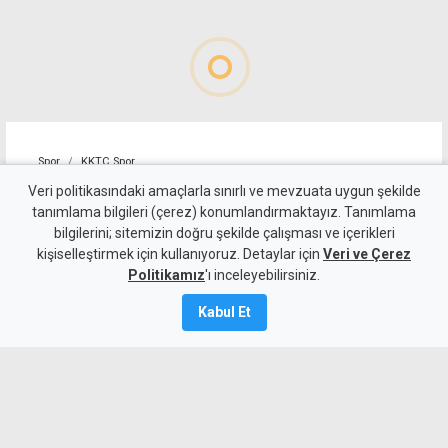
Spor
KKTC Spor
Mağusa Türk Gücü'nden yılın
Veri politikasındaki amaçlarla sınırlı ve mevzuata uygun şekilde
tanımlama bilgileri (çerez) konumlandırmaktayız. Tanımlama
transferi: Badou Ndiaye
bilgilerini; sitemizin doğru şekilde çalışması ve içerikleri
kişiselleştirmek için kullanıyoruz. Detaylar için
imzayı attı
Veri ve Çerez
Politikamız
'ı inceleyebilirsiniz.
6 Ağustos 2026
Kabul Et
Güncelleme:
6 Ağustos
2026
A
A
Mağusa Türk Gücü, kariyerinde