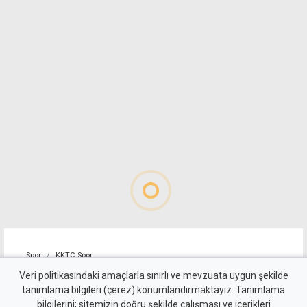
Spor
KKTC Spor
Mağusa Türk Gücü'nden yılın
Veri politikasındaki amaçlarla sınırlı ve mevzuata uygun şekilde
tanımlama bilgileri (çerez) konumlandırmaktayız. Tanımlama
transferi: Badou Ndiaye
bilgilerini; sitemizin doğru şekilde çalışması ve içerikleri