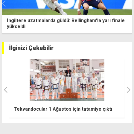
İngiltere uzatmalarda güldü: Bellingham'la yarı finale
yükseldi
İlginizi Çekebilir
B
Drift NEU Racing Letonya'da piste çıkıyor
p