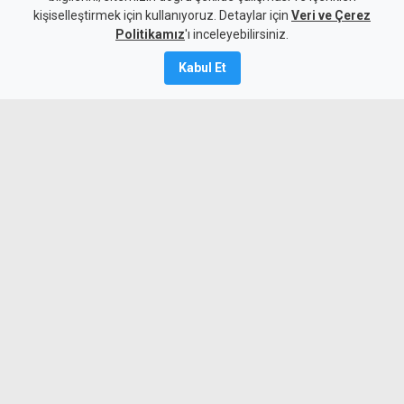
kişiselleştirmek için kullanıyoruz. Detaylar için
imzayı attı
Veri ve Çerez
Politikamız
'ı inceleyebilirsiniz.
6 Ağustos 2026
Kabul Et
Güncelleme:
6 Ağustos
2026
A
A
Mağusa Türk Gücü, kariyerinde
Galatasaray, Trabzonspor ve Stoke City
gibi kulüplerde forma giyen Senegalli
orta saha Badou Ndiaye ile resmi
sözleşme imzaladı.