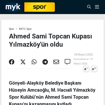
Spor
KKTC Spor
Ahmed Sami Topcan Kupası
Yılmazköy'ün oldu
18 Mayıs 2026
Güncelleme:
19
Mayıs 2026
A
A
Gönyeli-Alayköy Belediye Başkanı
Hüseyin Amcaoğlu, M. Hacıali Yılmazköy
Spor Kulübü’nün Ahmed Sami Topcan
Kupası'nı kazanmasını kutladı.