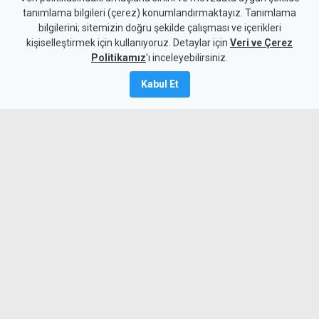
tanımlama bilgileri (çerez) konumlandırmaktayız. Tanımlama
kez Lefkoşa'ya geliyor
bilgilerini; sitemizin doğru şekilde çalışması ve içerikleri
kişiselleştirmek için kullanıyoruz. Detaylar için
Veri ve Çerez
7 Ağustos 2026
Politikamız
'ı inceleyebilirsiniz.
A
A
Kabul Et
FC Barcelona'nın dünyaca ünlü altyapı
organizasyonu Barça Academy, Eylül
ayında Lefkoşa'da iki futbol kampı
düzenleyecek. Başarılı olan sporcular,
Barcelona'daki La Masia eğitim
programlarına dahil olma şansı
yakalayacak.