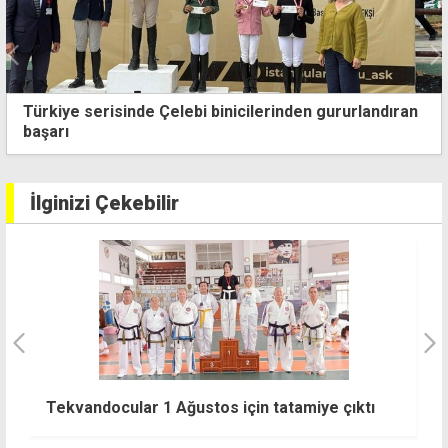
KKTC Atletizm Federasyonu'ndan Türkiye Atletizm
Federasyonu'na sert tepki
İlginizi Çekebilir
B
Tekvandocular 1 Ağustos için tatamiye çıktı
ka