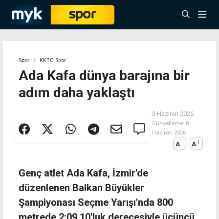
Spor
KKTC Spor
Ada Kafa dünya barajına bir
adım daha yaklaştı
8 Haziran 2026
Güncelleme:
8
Haziran 2026
A
A
Genç atlet Ada Kafa, İzmir'de
düzenlenen Balkan Büyükler
Şampiyonası Seçme Yarışı'nda 800
metrede 2:09.10'luk derecesiyle üçüncü