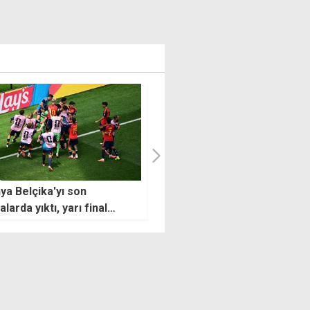
Arda Yurttaş'tan yeni
in adı: İspanya - Arjantin
kulübünde rekorlu başlangıç