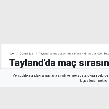
Spor
Dünya Spor
Tayland'da maç sırasında sahaya yıldırım düştü, bir futb
Tayland'da maç sırası
yıldırım düştü, bir fut
Veri politikasındaki amaçlarla sınırlı ve mevzuata uygun şekilde
kişiselleştirmek içi
yitirdi