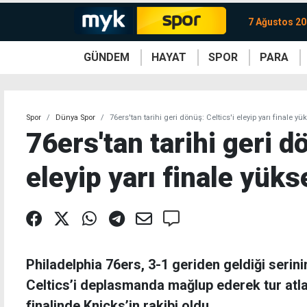
7 Ağustos 2
GÜNDEM
HAYAT
SPOR
PARA
KKTC
Magazin
KKTC
Ekonomi
Türkiye
Türkiye
Kripto
Sağlık
Güney
Avrupa
Döviz
Kadın
Dünya
Dünya
Borsa
Lezzetler
Çev
Spor
Dünya Spor
76ers'tan tarihi geri dönüş: Celtics'i eleyip yarı finale yü
76ers'tan tarihi geri dö
eleyip yarı finale yüks
Philadelphia 76ers, 3-1 geriden geldiği serin
Celtics’i deplasmanda mağlup ederek tur atla
finalinde Knicks’in rakibi oldu.