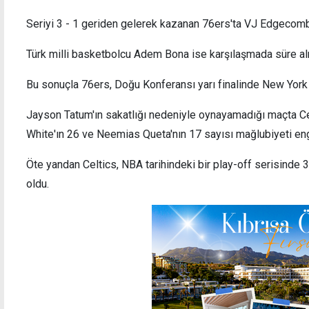
Seriyi 3 - 1 geriden gelerek kazanan 76ers'ta VJ Edgecomb
Türk milli basketbolcu Adem Bona ise karşılaşmada süre al
Beşiktaş, Avrupa'da perdeyi açıyor
Salah
Bu sonuçla 76ers, Doğu Konferansı yarı finalinde New York K
unut
Jayson Tatum'ın sakatlığı nedeniyle oynayamadığı maçta Cel
White'ın 26 ve Neemias Queta'nın 17 sayısı mağlubiyeti en
Öte yandan Celtics, NBA tarihindeki bir play-off serisinde
oldu.