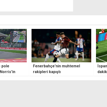
muhtemel
İspanya Belçika'yı son
Final
dakikalarda yıktı, yarı final
biletini aldı