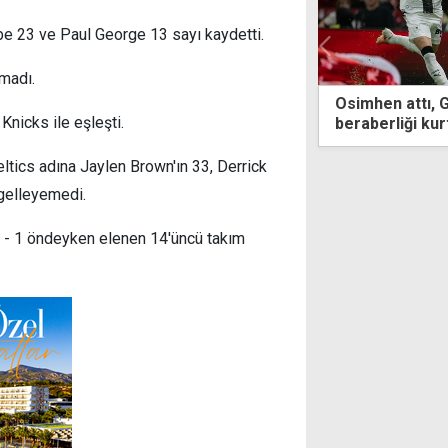
e 23 ve Paul George 13 sayı kaydetti.
madı.
: Trabzon'da gördüğüm sevgiyi
Osimhen attı, 
nicks ile eşleşti.
amam
beraberliği kur
tics adına Jaylen Brown'ın 33, Derrick
gelleyemedi.
 3 - 1 öndeyken elenen 14'üncü takım