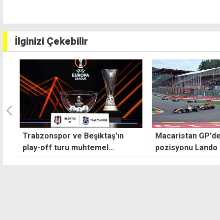
İlginizi Çekebilir
Macaristan GP'de pole
Fenerbahçe'nin 
pozisyonu Lando Norris'in
rakipleri kapıştı