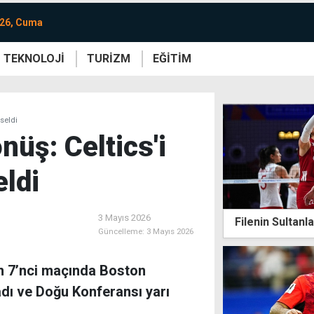
026, Cuma
TEKNOLOJİ
TURİZM
EĞİTİM
re
Yaşam
Sanat
Etkinlik
kseldi
nüş: Celtics'i
eldi
3 Mayıs 2026
Filenin Sultanla
Güncelleme:
3 Mayıs 2026
in 7’nci maçında Boston
dı ve Doğu Konferansı yarı