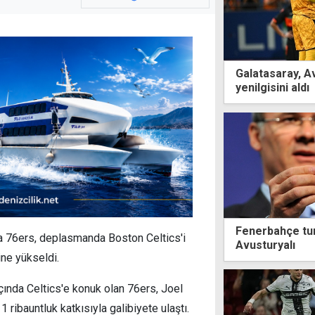
Galatasaray, A
yenilgisini aldı
Fenerbahçe tur
ia 76ers, deplasmanda Boston Celtics'i
Avusturyalı
ine yükseldi.
çında Celtics'e konuk olan 76ers, Joel
 ribauntluk katkısıyla galibiyete ulaştı.