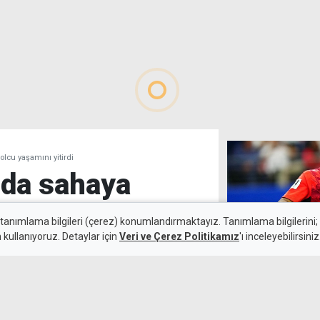
olcu yaşamını yitirdi
nda sahaya
bolcu yaşamını
 tanımlama bilgileri (çerez) konumlandırmaktayız. Tanımlama bilgilerini; s
n kullanıyoruz. Detaylar için
Veri ve Çerez Politikamız
'ı inceleyebilirsiniz
Salah ile görüş
Trabzonspor iç
5 Ağustos 2026