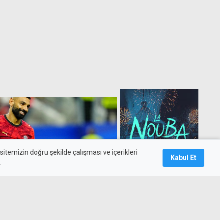
itemizin doğru şekilde çalışması ve içerikleri
Kabul Et
.
melere başlandı...
in geliyor