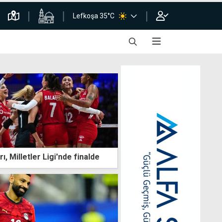
Lefkoşa 35°C
rı, Milletler Ligi'nde finalde