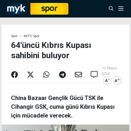
Spor
KKTC Spor
64'üncü Kıbrıs Kupası
sahibini buluyor
12 Mayıs
2026
A
A
China Bazaar Gençlik Gücü TSK ile
Cihangir GSK, cuma günü Kıbrıs Kupası
için mücadele verecek.