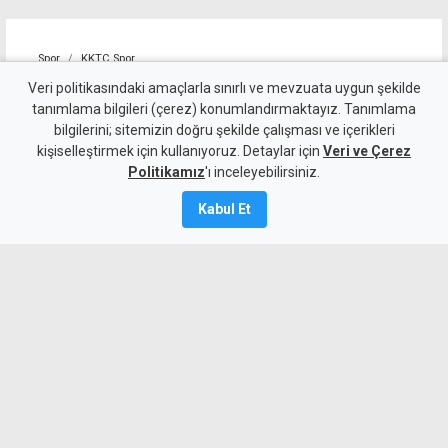
Spor
KKTC Spor
FC Barcelona altyapısı ilk
Veri politikasındaki amaçlarla sınırlı ve mevzuata uygun şekilde
tanımlama bilgileri (çerez) konumlandırmaktayız. Tanımlama
kez Lefkoşa'ya geliyor
bilgilerini; sitemizin doğru şekilde çalışması ve içerikleri
kişiselleştirmek için kullanıyoruz. Detaylar için
Veri ve Çerez
7 Ağustos 2026
Politikamız
'ı inceleyebilirsiniz.
A
A
Kabul Et
FC Barcelona'nın dünyaca ünlü altyapı
organizasyonu Barça Academy, Eylül
ayında Lefkoşa'da iki futbol kampı
düzenleyecek. Başarılı olan sporcular,
Barcelona'daki La Masia eğitim
programlarına dahil olma şansı
yakalayacak.