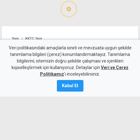
Spor
KKTC Spor
FC Barcelona altyapısı ilk
Veri politikasındaki amaçlarla sınırlı ve mevzuata uygun şekilde
tanımlama bilgileri (çerez) konumlandırmaktayız. Tanımlama
kez Lefkoşa'ya geliyor
bilgilerini; sitemizin doğru şekilde çalışması ve içerikleri
kişiselleştirmek için kullanıyoruz. Detaylar için
Veri ve Çerez
7 Ağustos 2026
Politikamız
'ı inceleyebilirsiniz.
A
A
Kabul Et
FC Barcelona'nın dünyaca ünlü altyapı
organizasyonu Barça Academy, Eylül
ayında Lefkoşa'da iki futbol kampı
düzenleyecek. Başarılı olan sporcular,
Barcelona'daki La Masia eğitim