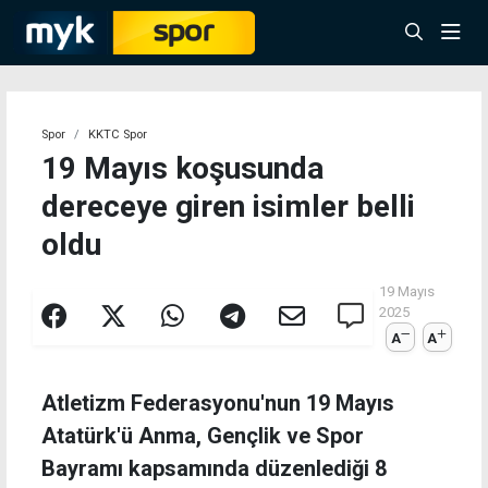
Spor
KKTC Spor
19 Mayıs koşusunda
dereceye giren isimler belli
oldu
19 Mayıs
2025
A
A
Atletizm Federasyonu'nun 19 Mayıs
Atatürk'ü Anma, Gençlik ve Spor
Bayramı kapsamında düzenlediği 8