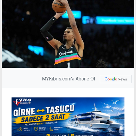
MYKibris.com'a Abone Ol