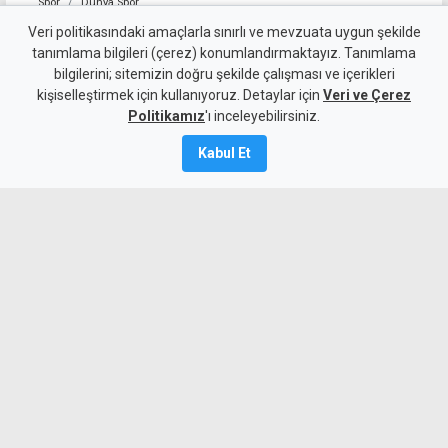
Spor
Dünya Spor
Tayland'da maç sırasında
Veri politikasındaki amaçlarla sınırlı ve mevzuata uygun şekilde
tanımlama bilgileri (çerez) konumlandırmaktayız. Tanımlama
sahaya yıldırım düştü, bir
bilgilerini; sitemizin doğru şekilde çalışması ve içerikleri
kişiselleştirmek için kullanıyoruz. Detaylar için
futbolcu yaşamını yitirdi
Veri ve Çerez
Politikamız
'ı inceleyebilirsiniz.
5 Ağustos 2026
Kabul Et
A
A
Tayland'da maç sırasında sahaya
yıldırım düşmesi sonucu bir futbolcu
yaşamını yitirdi.