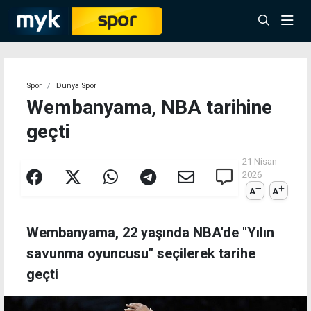
Spor
Dünya Spor
Wembanyama, NBA tarihine
geçti
21 Nisan
2026
A
A
Wembanyama, 22 yaşında NBA'de "Yılın
savunma oyuncusu" seçilerek tarihe
geçti