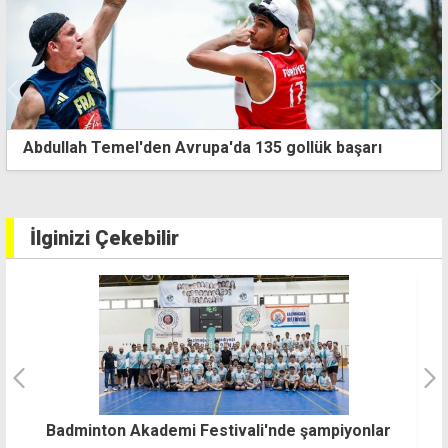
Abdullah Temel'den Avrupa'da 135 gollük başarı
İlginizi Çekebilir
r
Doğukan Ulaç, Avrupa Şampiyonası'nda
T