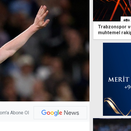
Trabzonspor ve
muhtemel rakipl
com'a Abone Ol