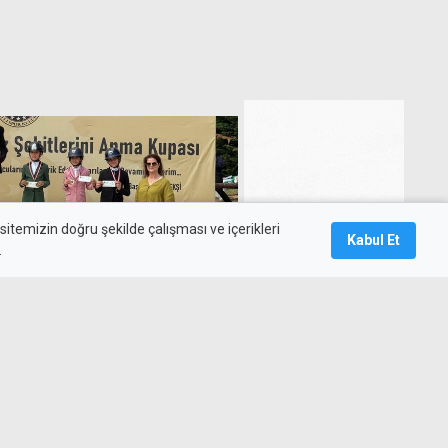
itemizin doğru şekilde çalışması ve içerikleri
Kabul Et
.
de Çelebi binicilerinden
başarı