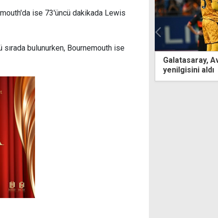
emouth'da ise 73'üncü dakikada Lewis
cü sırada bulunurken, Bournemouth ise
asaray, Avusturya kampında ikinci
Fenerbahçe'nin
isini aldı
turundaki muhte