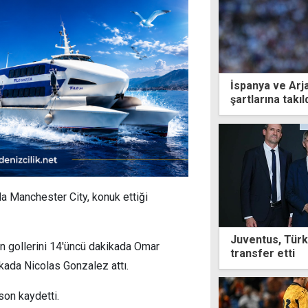
İspanya ve Arja
şartlarına takıl
nda Manchester City, konuk ettiği
Juventus, Türk 
 gollerini 14'üncü dakikada Omar
transfer etti
kada Nicolas Gonzalez attı.
on kaydetti.