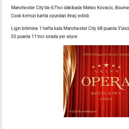
Manchester City'de 67'nci dakikada Mateo Kovacic, Bourn
Cook kırmızı kartla oyundan ihraç edildi.
Ligin bitimine 1 hafta kala Manchester City 68 puanla 3'ün
Fenerbahçe, Şampiyonlar Ligi'nde turladı
Galat
53 puanla 11'inci sırada yer alıyor.
yenilg