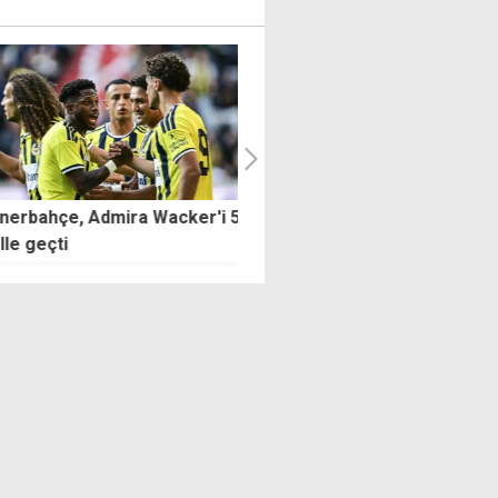
rbahçe, Admira Wacker'i 5
Filenin Sultanları, Milletler
 geçti
Ligi'nde finalde