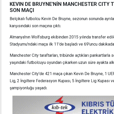
KEVIN DE BRUYNE'NİN MANCHESTER CITY 
SON MAÇI
Belçikalı futbolcu Kevin De Bruyne, sezonun sonunda ayrılac
karşısındaki son maçına çıktı.
Almanya'nın Wolfsburg ekibinden 2015 yılında transfer edile
Stadyumu'ndaki maça ilk 11'de başladı ve 69'uncu dakikada 
Manchester City taraftarları, tribünde açtıkları pankartlarla
yaşındaki futbolcuyu oyundan çıkarken uzun süre ayakta alkı
Manchester City'de 421 maça çıkan Kevin De Bruyne, 1 UEFA
Lig, 2 İngiltere Federasyon Kupası, 5 İngiltere Lig Kupası v
şampiyonluğu yaşadı.