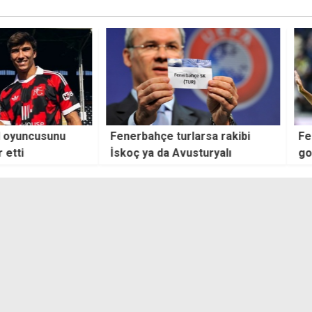
oyuncusunu
Fenerbahçe turlarsa rakibi
Fene
ti
İskoç ya da Avusturyalı
golle