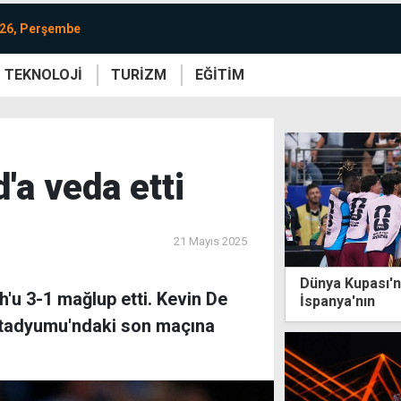
026, Perşembe
TEKNOLOJİ
TURİZM
EĞİTİM
re
Yaşam
Sanat
Etkinlik
'a veda etti
21 Mayıs 2025
Dünya Kupası'nd
'u 3-1 mağlup etti. Kevin De
İspanya'nın
Stadyumu'ndaki son maçına