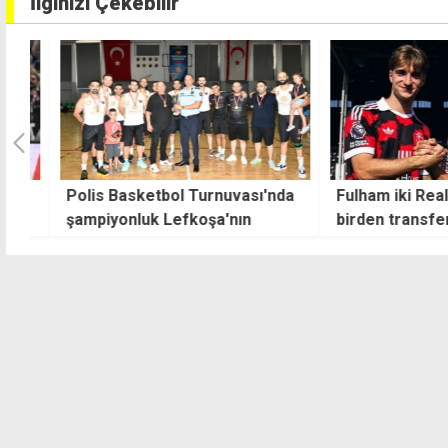
İlginizi Çekebilir
Polis Basketbol Turnuvası'nda
Fulham iki Real 
şampiyonluk Lefkoşa'nın
birden transfer et