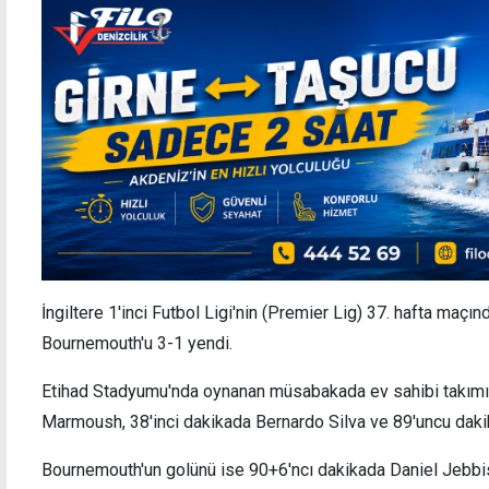
İngiltere 1'inci Futbol Ligi'nin (Premier Lig) 37. hafta maçı
Bournemouth'u 3-1 yendi.
Etihad Stadyumu'nda oynanan müsabakada ev sahibi takımın
Marmoush, 38'inci dakikada Bernardo Silva ve 89'uncu daki
Bournemouth'un golünü ise 90+6'ncı dakikada Daniel Jebbis