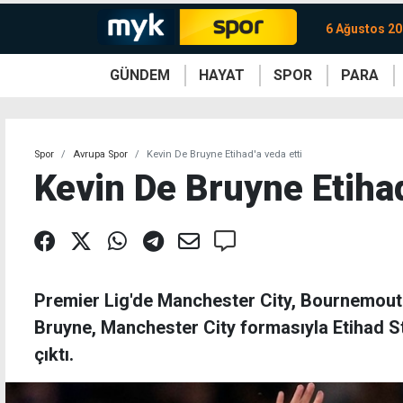
6 Ağustos 2
GÜNDEM
HAYAT
SPOR
PARA
KKTC
Magazin
KKTC
Ekonomi
Türkiye
Türkiye
Kripto
Sağlık
Güney
Avrupa
Döviz
Kadın
Dünya
Dünya
Borsa
Lezzetler
Çev
Spor
Avrupa Spor
Kevin De Bruyne Etihad'a veda etti
Kevin De Bruyne Etihad
Premier Lig'de Manchester City, Bournemouth
Bruyne, Manchester City formasıyla Etihad 
çıktı.