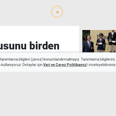
usunu birden
 tanımlama bilgileri (çerez) konumlandırmaktayız. Tanımlama bilgilerini; s
n kullanıyoruz. Detaylar için
Veri ve Çerez Politikamız
'ı inceleyebilirsiniz
Türkiye serisin
4 Ağustos 2026
gururlandıran 
 kadrosuna kattı.