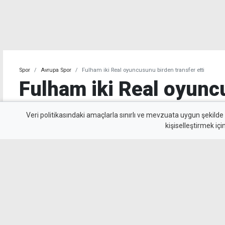
Spor
Avrupa Spor
Fulham iki Real oyuncusunu birden transfer etti
Fulham iki Real oyunc
transfer etti
Veri politikasındaki amaçlarla sınırlı ve mevzuata uygun şekilde
kişiselleştirmek içi
Fulham, Real Madrid'den Garcia ve Palacios'u