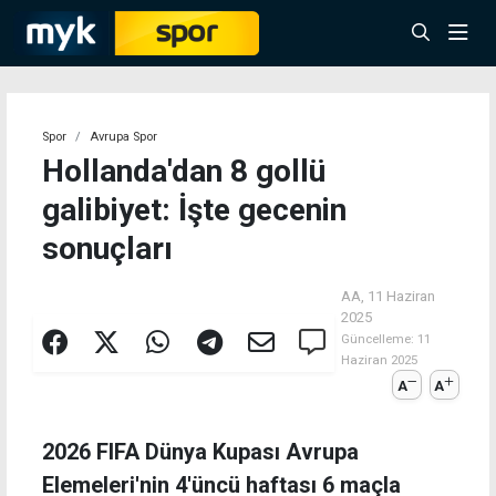
Spor
Avrupa Spor
Hollanda'dan 8 gollü
galibiyet: İşte gecenin
sonuçları
AA,
11 Haziran
2025
Güncelleme:
11
Haziran 2025
A
A
2026 FIFA Dünya Kupası Avrupa
Elemeleri'nin 4'üncü haftası 6 maçla