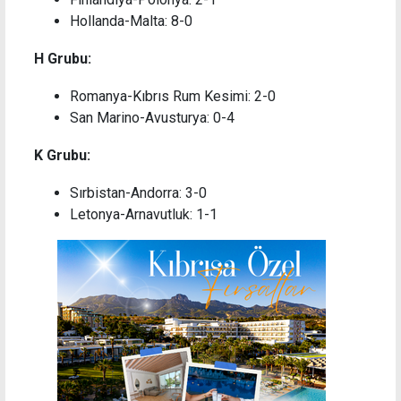
Hollanda-Malta: 8-0
H Grubu:
Romanya-Kıbrıs Rum Kesimi: 2-0
San Marino-Avusturya: 0-4
K Grubu:
Sırbistan-Andorra: 3-0
Letonya-Arnavutluk: 1-1