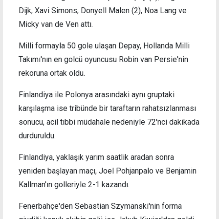
Dijk, Xavi Simons, Donyell Malen (2), Noa Lang ve
Micky van de Ven attı.
Milli formayla 50 gole ulaşan Depay, Hollanda Milli
Takımı'nın en golcü oyuncusu Robin van Persie'nin
rekoruna ortak oldu.
Finlandiya ile Polonya arasındaki aynı gruptaki
karşılaşma ise tribünde bir taraftarın rahatsızlanması
sonucu, acil tıbbi müdahale nedeniyle 72'nci dakikada
durduruldu.
Finlandiya, yaklaşık yarım saatlik aradan sonra
yeniden başlayan maçı, Joel Pohjanpalo ve Benjamin
Kallman'ın golleriyle 2-1 kazandı.
Fenerbahçe'den Sebastian Szymanski'nin forma