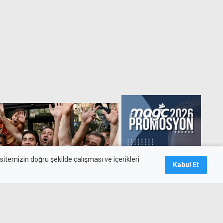
itemizin doğru şekilde çalışması ve içerikleri
Kabul Et
.
 milyon euroya
a