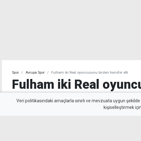
Spor
Avrupa Spor
Fulham iki Real oyuncusunu birden transfer etti
Fulham iki Real oyunc
transfer etti
Veri politikasındaki amaçlarla sınırlı ve mevzuata uygun şekilde
kişiselleştirmek içi
Fulham, Real Madrid'den Garcia ve Palacios'u