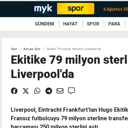
6 Ağustos 2
GÜNDEM
HAYAT
SPOR
PARA
KKTC
Magazin
KKTC
Ekonomi
Türkiye
Türkiye
Kripto
Sağlık
Güney
Avrupa
Döviz
Kadın
Dünya
Dünya
Borsa
Lezzetler
Çev
Spor
Avrupa Spor
Ekitike 79 milyon sterline Liverpool'da
Ekitike 79 milyon ster
Liverpool'da
Liverpool, Eintracht Frankfurt'tan Hugo Ekitik
Fransız futbolcuyu 79 milyon sterline transf
harcaması 250 milyon sterlini aştı.