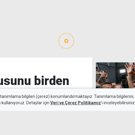
usunu birden
 tanımlama bilgileri (çerez) konumlandırmaktayız. Tanımlama bilgilerini; s
n kullanıyoruz. Detaylar için
Veri ve Çerez Politikamız
'ı inceleyebilirsiniz
Aral Şimşir 13
4 Ağustos 2026
Trabzonspor'd
 kadrosuna kattı.