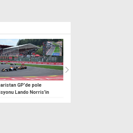
ristan GP'de pole
Bursaspor taraftarı șov yaptı
yonu Lando Norris'in
Bir hazırlık maçında 40 bin
kişiye oynamak ne demek