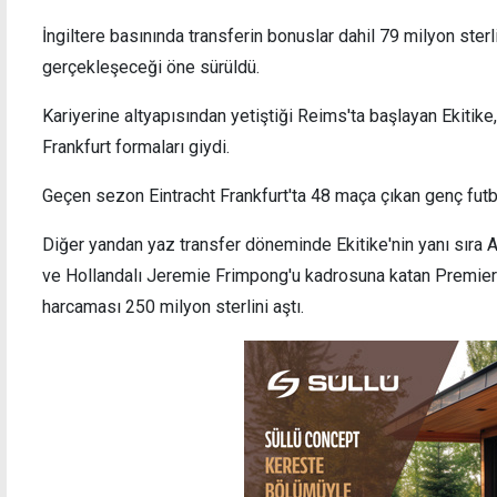
İngiltere basınında transferin bonuslar dahil 79 milyon sterl
gerçekleşeceği öne sürüldü.
Kariyerine altyapısından yetiştiği Reims'ta başlayan Ekitike
Kıbrıs Türk hentboluna Avrupa gururu
Trabz
Frankfurt formaları giydi.
milyo
Geçen sezon Eintracht Frankfurt'ta 48 maça çıkan genç futbo
Diğer yandan yaz transfer döneminde Ekitike'nin yanı sıra 
ve Hollandalı Jeremie Frimpong'u kadrosuna katan Premier
harcaması 250 milyon sterlini aştı.