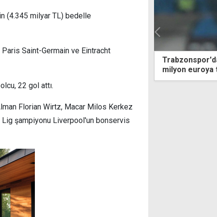
in (4.345 milyar TL) bedelle
, Paris Saint-Germain ve Eintracht
onspor'da Oulai, Fiorentina'ya 30
KTSYD Mali Gen
n euroya transfer oldu
mali raporlar o
lcu, 22 gol attı.
Alman Florian Wirtz, Macar Milos Kerkez
 Lig şampiyonu Liverpool'un bonservis