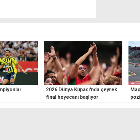
piyonlar
2026 Dünya Kupası'nda çeyrek
Maca
final heyecanı başlıyor
pozis