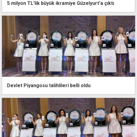
5 milyon TL'lik büyük ikramiye Güzelyurt'a çıktı
Devlet Piyangosu talihlileri belli oldu