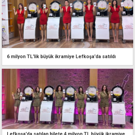
6 milyon TL'lik büyük ikramiye Lefkoşa'da satıldı
Lefkoşa'da satılan bilete 4 milyon TL büyük ikramiye