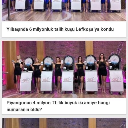
Yılbaşında 6 milyonluk talih kuşu Lefkoşa'ya kondu
Piyangonun 4 milyon TL'lik büyük ikramiye hangi
numaranın oldu?