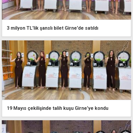
3 milyon TL'lik şanslı bilet Girne'de satıldı
19 Mayıs çekilişinde talih kuşu Girne'ye kondu