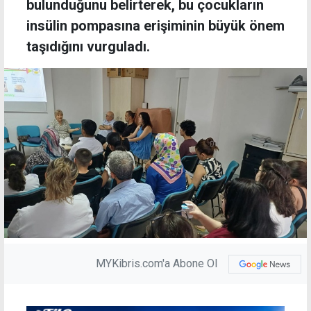
bulunduğunu belirterek, bu çocukların
insülin pompasına erişiminin büyük önem
taşıdığını vurguladı.
MYKibris.com'a Abone Ol