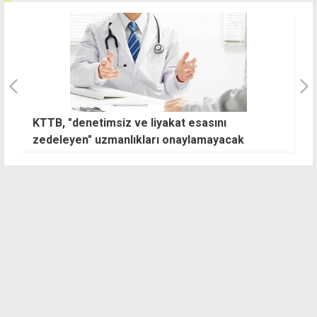
KTTB, "denetimsiz ve liyakat esasını
N
zedeleyen" uzmanlıkları onaylamayacak