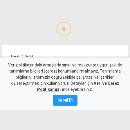
Hayat
Sağlık
10 Ağustos Pazartesi günü
Veri politikasındaki amaçlarla sınırlı ve mevzuata uygun şekilde
tanımlama bilgileri (çerez) konumlandırmaktayız. Tanımlama
KKTC'de açık olan eczaneler
bilgilerini; sitemizin doğru şekilde çalışması ve içerikleri
kişiselleştirmek için kullanıyoruz. Detaylar için
Veri ve Çerez
10 Ağustos 2026
Politikamız
'ı inceleyebilirsiniz.
Güncelleme:
10 Ağustos
2026
Kabul Et
A
A
MYKibris.com'dan bölgenizdeki nöbetçi