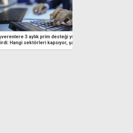
ylık prim desteği yürürlüğe
9 üreticinin dolu zararı 
ktörleri kapsıyor, şartlar