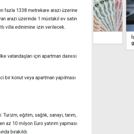
en fazla 1338 metrekare arazi üzerine
an arazi üzerinde 1 müstakil ev satın
lı villa edinimine izin verilecek.
ye'de motorin 80 TL
İşverenlere 3 a
girdi: Hangi se
neler?
lke vatandaşları için apartman dairesi
inci bir konut veya apartman yapılması
. Turizm, eğitim, sağlık, sanayi, tarım,
n en az 10 milyon Euro yatırım yapması
ında bırakıldı.