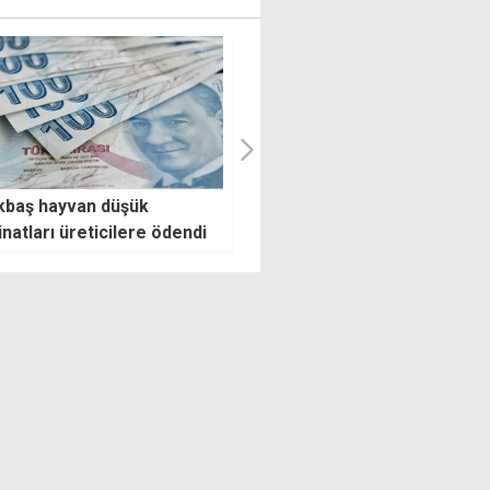
rkiye en fazla dondurma
"Yüzde 16.95 asgari ücret
acatını Irak, ABD, KKTC,
eksiksiz yansıtılmalı"
ova ve Kazakistan'a yaptı