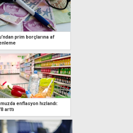
u'ndan prim borçlarına af
zenleme
muzda enflasyon hızlandı:
8 arttı