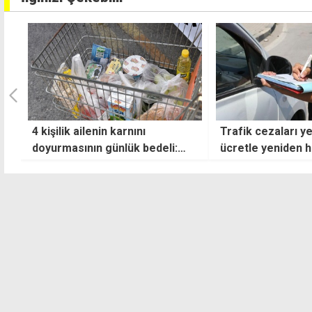
Trafik cezaları yeni asgari
Gözler asgari 
:
ücretle yeniden hesaplandı
toplantısında