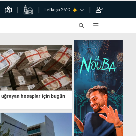
Lefkoşa 26°C
uğrayan hesaplar için bugün