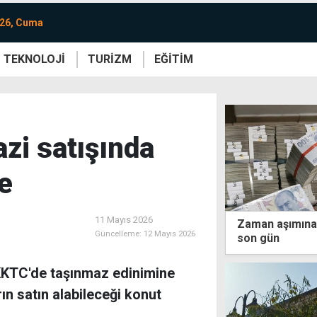
026, Cuma
TEKNOLOJİ
TURİZM
EĞİTİM
re
Yaşam
Sanat
Etkinlik
zi satışında
te
11 Mayıs 2026
Zaman aşımına 
Güncelleme:
12 Mayıs 2026
son gün
 KKTC'de taşınmaz edinimine
ın satın alabileceği konut