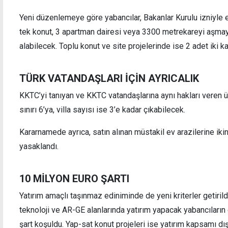
Yeni düzenlemeye göre yabancılar, Bakanlar Kurulu izniyle 
tek konut, 3 apartman dairesi veya 3300 metrekareyi aşmay
alabilecek. Toplu konut ve site projelerinde ise 2 adet iki kat
Petrol dört gündür yükselişte
Türki
TÜRK VATANDAŞLARI İÇİN AYRICALIK
KKTC’yi tanıyan ve KKTC vatandaşlarına aynı hakları veren ü
sınırı 6’ya, villa sayısı ise 3’e kadar çıkabilecek.
Kararnamede ayrıca, satın alınan müstakil ev arazilerine ik
yasaklandı.
10 MİLYON EURO ŞARTI
Yatırım amaçlı taşınmaz ediniminde de yeni kriterler getirildi
teknoloji ve AR-GE alanlarında yatırım yapacak yabancıları
şart koşuldu. Yap-sat konut projeleri ise yatırım kapsamı dış