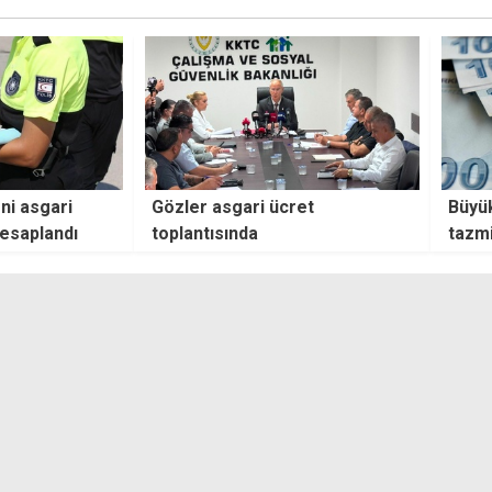
ücret
Büyükbaş hayvan düşük
Tü
tazminatları üreticilere ödendi
ihr
Kos