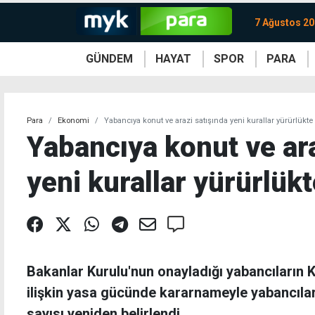
7 Ağustos 2
GÜNDEM
HAYAT
SPOR
PARA
KKTC
Magazin
KKTC
Ekonomi
Türkiye
Türkiye
Kripto
Sağlık
Güney
Avrupa
Döviz
Kadın
Dünya
Dünya
Borsa
Lezzetler
Çev
Para
Ekonomi
Yabancıya konut ve arazi satışında yeni kurallar yürürlükte
Yabancıya konut ve ara
yeni kurallar yürürlük
Bakanlar Kurulu'nun onayladığı yabancıların
ilişkin yasa gücünde kararnameyle yabancılar
sayısı yeniden belirlendi.