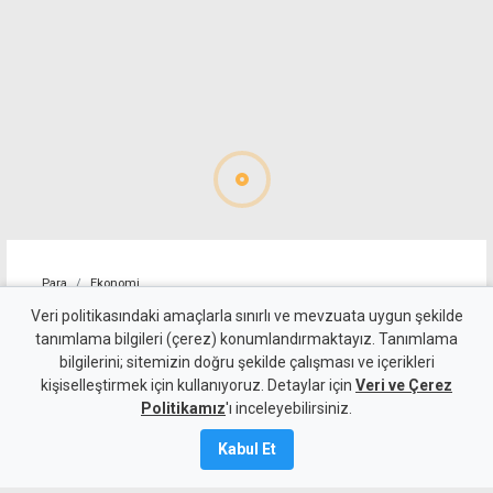
Para
Ekonomi
4 kişilik ailenin karnını
Veri politikasındaki amaçlarla sınırlı ve mevzuata uygun şekilde
tanımlama bilgileri (çerez) konumlandırmaktayız. Tanımlama
doyurmasının günlük bedeli:
bilgilerini; sitemizin doğru şekilde çalışması ve içerikleri
kişiselleştirmek için kullanıyoruz. Detaylar için
1.513 TL
Veri ve Çerez
Politikamız
'ı inceleyebilirsiniz.
7 Ağustos 2026
Kabul Et
Güncelleme:
7 Ağustos
2026