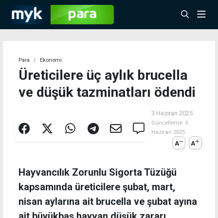
Para
Ekonomi
Üreticilere üç aylık brucella
ve düşük tazminatları ödendi
3 Haziran 2025
Güncelleme:
3
Haziran 2025
A
A
Hayvancılık Zorunlu Sigorta Tüzüğü
kapsamında üreticilere şubat, mart,
nisan aylarına ait brucella ve şubat ayına
ait büyükbaş hayvan düşük zararı