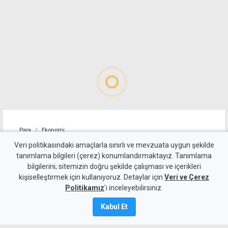
Para
Ekonomi
4 kişilik ailenin karnını
Veri politikasındaki amaçlarla sınırlı ve mevzuata uygun şekilde
tanımlama bilgileri (çerez) konumlandırmaktayız. Tanımlama
doyurmasının günlük bedeli:
bilgilerini; sitemizin doğru şekilde çalışması ve içerikleri
kişiselleştirmek için kullanıyoruz. Detaylar için
1.513 TL
Veri ve Çerez
Politikamız
'ı inceleyebilirsiniz.
7 Ağustos 2026
Kabul Et
Güncelleme:
7 Ağustos
2026