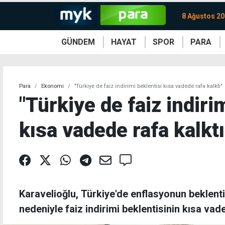
8 Ağustos 20
GÜNDEM
HAYAT
SPOR
PARA
KKTC
Magazin
KKTC
Ekonomi
Türkiye
Türkiye
Kripto
Sağlık
Güney
Avrupa
Döviz
Kadın
Dünya
Dünya
Borsa
Lezzetler
Çev
Para
Ekonomi
"Türkiye de faiz indirimi beklentisi kısa vadede rafa kalktı"
"Türkiye de faiz indiri
kısa vadede rafa kalktı
Karavelioğlu, Türkiye'de enflasyonun beklent
nedeniyle faiz indirimi beklentisinin kısa vade