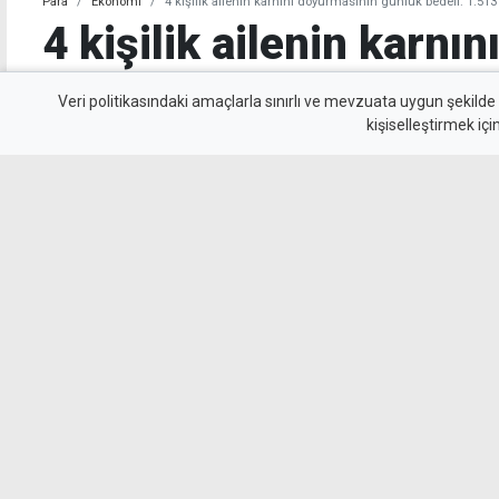
Para
Ekonomi
4 kişilik ailenin karnını doyurmasının günlük bedeli: 1.513
4 kişilik ailenin karnı
günlük bedeli: 1.513 T
Veri politikasındaki amaçlarla sınırlı ve mevzuata uygun şekilde
kişiselleştirmek içi
KTAMS, temmuz ayında 4 kişilik bir ailenin açlı
yoksulluk sınırını ise 244 bin 818 TL olarak a
açlık sınırı 1920 TL, yoksulluk sınırı ise 10 bin