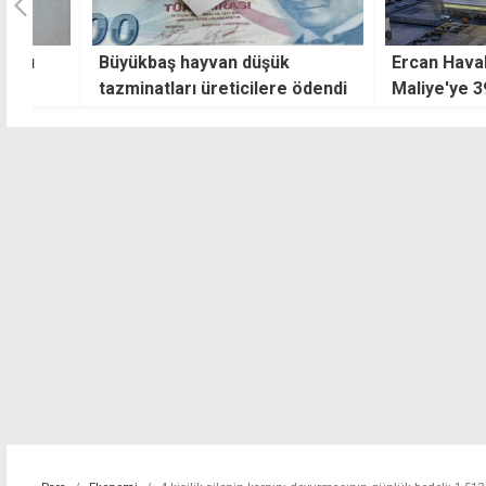
Büyükbaş hayvan düşük
Ercan Havalimanı
tazminatları üreticilere ödendi
Maliye'ye 393 mily
payı