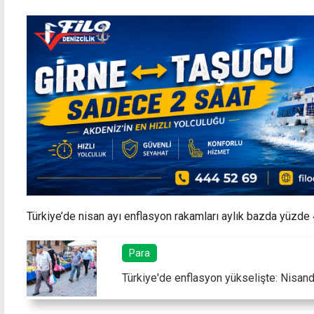
Türkiye’de nisan ayı enflasyon rakamları aylık bazda yüzde 
Para
Türkiye'de enflasyon yükselişte: Nisan