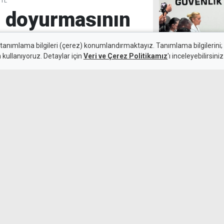
 TL
nı doyurmasının
L
 tanımlama bilgileri (çerez) konumlandırmaktayız. Tanımlama bilgilerini; s
n kullanıyoruz. Detaylar için
Veri ve Çerez Politikamız
'ı inceleyebilirsiniz
7 Ağustos 2026
Gözler asgari 
Güncelleme:
7 Ağustos 2026
k sınırını 45 bin 389 TL,
çıkladı. Bir önceki aya göre
 356 TL arttı.
Devlet, kullanıl
çıkarıyor