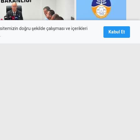
itemizin doğru şekilde çalışması ve içerikleri
Kabul Et
.
ücret toplantısında
mış eşya ve içkileri satışa