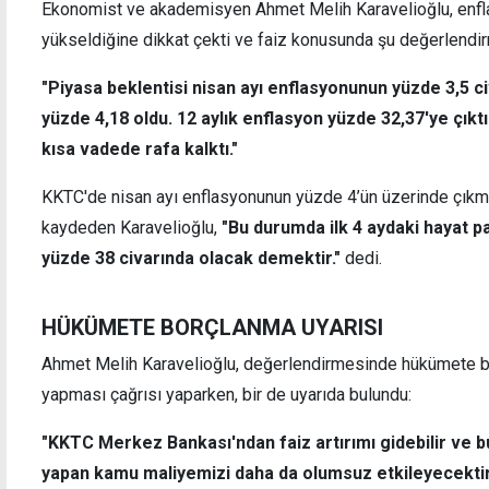
Ekonomist ve akademisyen Ahmet Melih Karavelioğlu, enfla
yükseldiğine dikkat çekti ve faiz konusunda şu değerlendir
"Piyasa beklentisi nisan ayı enflasyonunun yüzde 3,5 c
Zaman aşımına uğrayan hesaplar için bugün
Enfla
son gün
şampi
yüzde 4,18 oldu. 12 aylık enflasyon yüzde 32,37'ye çıktı.
kısa vadede rafa kalktı."
KKTC'de nisan ayı enflasyonunun yüzde 4’ün üzerinde çıkma
kaydeden Karavelioğlu,
"Bu durumda ilk 4 aydaki hayat pah
yüzde 38 civarında olacak demektir."
dedi.
HÜKÜMETE BORÇLANMA UYARISI
Ahmet Melih Karavelioğlu, değerlendirmesinde hükümete bor
yapması çağrısı yaparken, bir de uyarıda bulundu:
"KKTC Merkez Bankası'ndan faiz artırımı gidebilir ve
yapan kamu maliyemizi daha da olumsuz etkileyecektir.