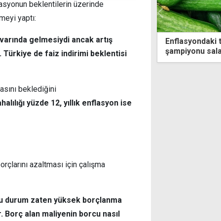
syonun beklentilerin üzerinde
meyi yaptı:
ivarında gelmesiydi ancak artış
syondaki tırmanış sürüyor: Zam
Euro 55 TL sını
yonu salatalık
 Türkiye de faiz indirimi beklentisi
sını beklediğini
alılığı yüzde 12, yıllık enflasyon ise
çlarını azaltması için çalışma
 bu durum zaten yüksek borçlanma
 Borç alan maliyenin borcu nasıl