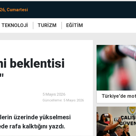
26, Cumartesi
TEKNOLOJİ
TURİZM
EĞİTİM
re
Yaşam
Sanat
Etkinlik
mi beklentisi
"
5 Mayıs 2026
Türkiye'de mot
Güncelleme:
5 Mayıs 2026
ilerin üzerinde yükselmesi
de rafa kalktığını yazdı.