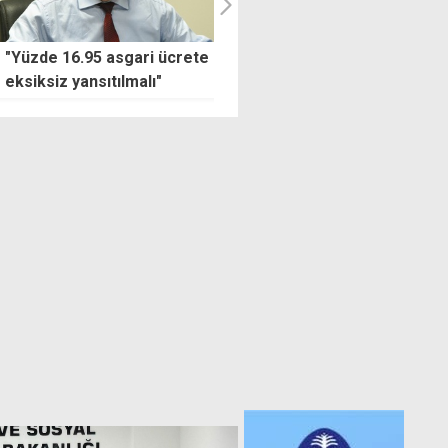
e 16.95 asgari ücrete
İşverenlere 3 aylık prim
siz yansıtılmalı"
desteği yürürlüğe girdi: Hang
sektörleri kapsıyor, şartlar
neler?