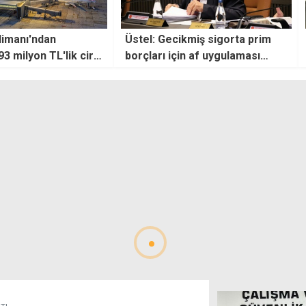
'ndan
Üstel: Gecikmiş sigorta prim
"Yüzd
on TL'lik ciro
borçları için af uygulaması
eksik
başladı