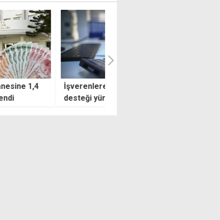
enlere 3 aylık prim
Kadın girişimci, Türkiye'nin
ği yürürlüğe girdi: Hangi
desteği ile Karpaz'a lavanta
rleri kapsıyor, şartlar
bahçesi kurdu
r?