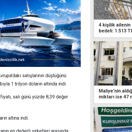
4 kişilik ailen
bedeli: 1.513 T
 Avrupa'daki satışlarının düştüğünü
la 1 trilyon doların altında indi.
Maliye'nin aldı
miktarı ise 47 
fiyatı, salı günü yüzde 8,39 değer
ın altına indi.
nın en değerli şirketleri arasında