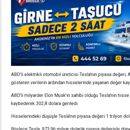
ABD'li elektrikli otomobil üreticisi Tesla'nın piyasa değeri,
gösteren verilerin ardından hisselerinde yaşanan değer kaybıy
ABD'li milyarder Elon Musk'ın sahibi olduğu Tesla'nın hisse 
kaybederek 302,8 dolara geriledi.
Hisselerindeki düşüşle Tesla'nın piyasa değeri 1 trilyon dolar
Böylece Tesla, 973,96 milyar dolarlık piyasa değeriyle dünya