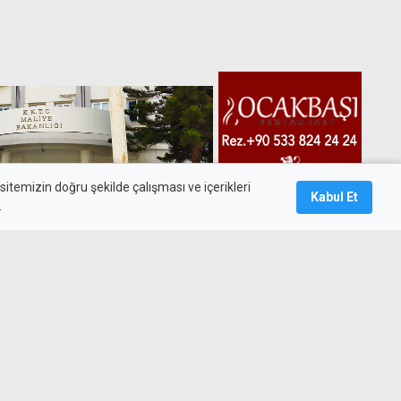
itemizin doğru şekilde çalışması ve içerikleri
Kabul Et
.
ğı borç sayısı 30'u, borçlanma
milyar TL'yi buldu