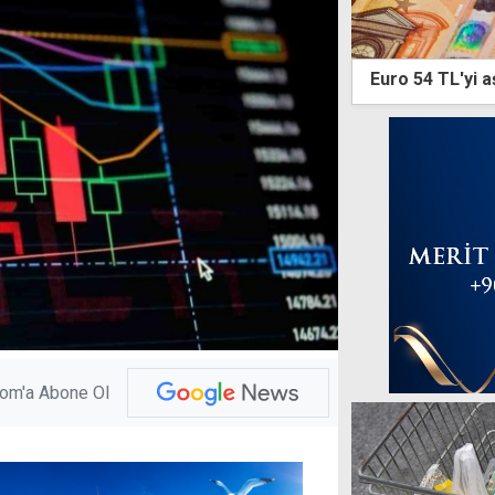
Euro 54 TL'yi a
com'a Abone Ol