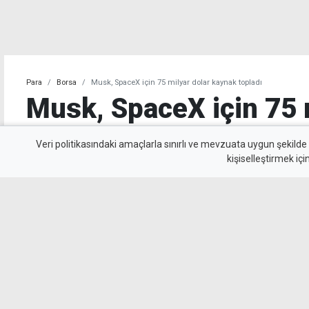
Para
Borsa
Musk, SpaceX için 75 milyar dolar kaynak topladı
Musk, SpaceX için 75 
kaynak topladı
Veri politikasındaki amaçlarla sınırlı ve mevzuata uygun şekilde
kişiselleştirmek içi
SpaceX, halka arzında 75 milyar dolar kaynak