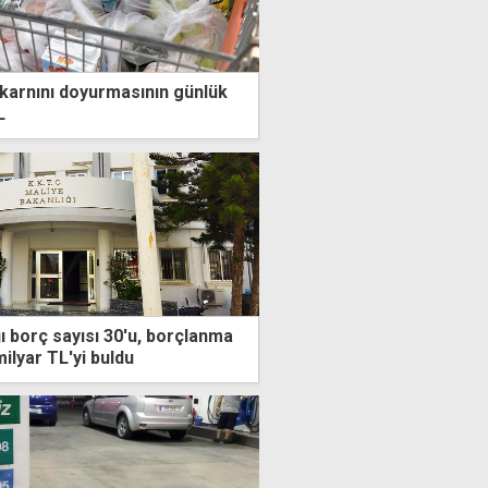
in karnını doyurmasının günlük
L
ğı borç sayısı 30'u, borçlanma
milyar TL'yi buldu