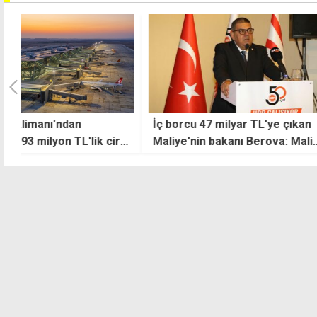
İç borcu 47 milyar TL'ye çıkan
Euro 55 TL sınırı
ro
Maliye'nin bakanı Berova: Mali
disiplini güçlendirirken devlet
gelirlerini kalıcı olarak artırdık