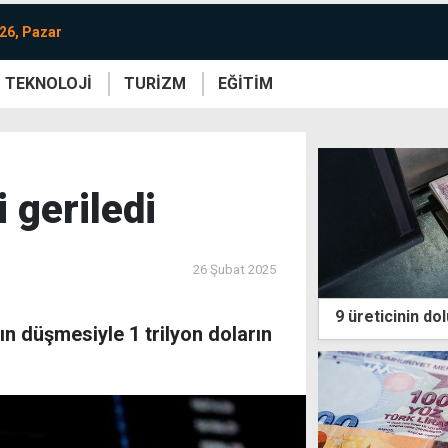
26, Pazar
TEKNOLOJİ
TURİZM
EĞİTİM
re
Yaşam
Sanat
Etkinlik
 geriledi
26 Şubat 2025
9 üreticinin do
ın düşmesiyle 1 trilyon doların