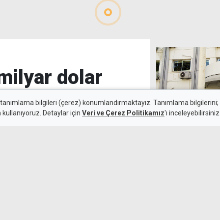
milyar dolar
 tanımlama bilgileri (çerez) konumlandırmaktayız. Tanımlama bilgilerini; s
n kullanıyoruz. Detaylar için
Veri ve Çerez Politikamız
'ı inceleyebilirsiniz
Maliye'nin aldı
12 Haziran 2026
miktarı ise 47 
 sağladı.