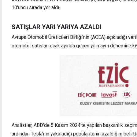
10'uncu sırada yer aldı.
Shell, Güney Kıbrıs'taki birimini 720 milyon
Akarya
SATIŞLAR YARI YARIYA AZALDI
dolara satıyor
yaklaş
Avrupa Otomobil Üreticileri Birliği'nin (ACEA) açıkladığı ver
otomobil satışları ocak ayında geçen yılın aynı dönemine kı
Analistler, ABD'de 5 Kasım 2024'te yapılan başkanlık seçi
ardından Tesla'nın yakaladığı popülaritenin azaldığını belirtti