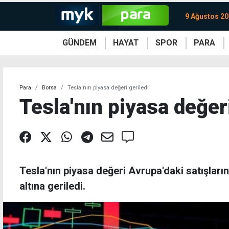
9 Ağustos 20
GÜNDEM
HAYAT
SPOR
PARA
KKTC
Magazin
KKTC
Ekonomi
Türkiye
Türkiye
Kripto
Sağlık
Güney
Avrupa
Döviz
Kadın
Dünya
Dünya
Borsa
Lezzetler
Çev
Para
Borsa
Tesla'nın piyasa değeri geriledi
Tesla'nın piyasa değeri
Tesla'nın piyasa değeri Avrupa'daki satışların
altına geriledi.