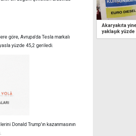
kıta yine zam geldi! Fiyatlar 2026'da
Zaman aşımına 
ık yüzde 50 arttı...
son gün
ilere göre, Avrupa'da Tesla markalı
yasla yüzde 45,2 geriledi.
mlerini Donald Trump'ın kazanmasının
.