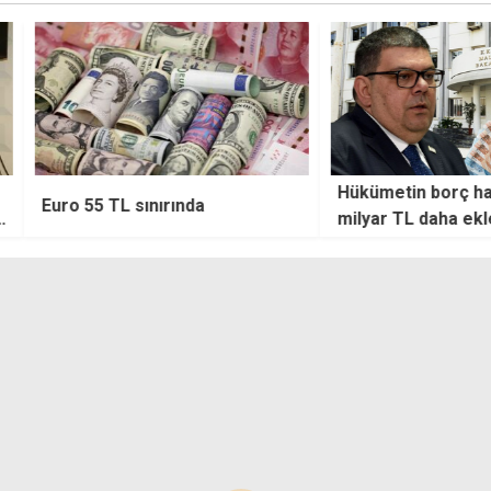
Hükümetin borç hanesine 1,4
İşver
nda
milyar TL daha eklendi
deste
sektö
nele