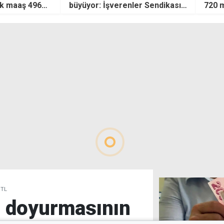
er Sendikası
720 milyon dolara satıyor
lu karşı
 TL
nı doyurmasının