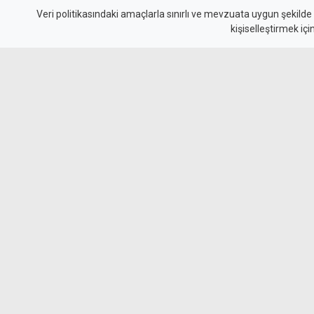
günlük bedeli: 1.513 T
Veri politikasındaki amaçlarla sınırlı ve mevzuata uygun şekilde
kişiselleştirmek içi
KTAMS, temmuz ayında 4 kişilik bir ailenin açlı
yoksulluk sınırını ise 244 bin 818 TL olarak a
açlık sınırı 1920 TL, yoksulluk sınırı ise 10 bin