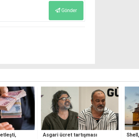
Gönder
ışması
Shell, Güney Kıbrıs'taki birimini
9 üre