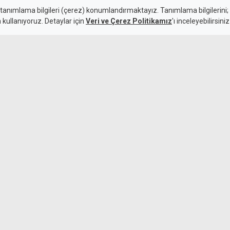
L
 tanımlama bilgileri (çerez) konumlandırmaktayız. Tanımlama bilgilerini; s
n kullanıyoruz. Detaylar için
Veri ve Çerez Politikamız
'ı inceleyebilirsiniz
7 Ağustos 2026
Vergiler ve bel
Güncelleme:
7 Ağustos 2026
af çıktı
k sınırını 45 bin 389 TL,
çıkladı. Bir önceki aya göre
 356 TL arttı.
Euro 54 TL'yi a