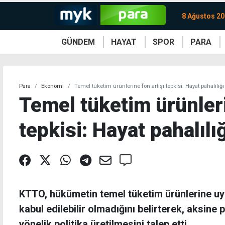
8 Ağustos 20
GÜNDEM
HAYAT
SPOR
PARA
KKTC
Magazin
KKTC
Ekonomi
Türkiye
Türkiye
Kripto
Sağlık
Güney
Avrupa
Döviz
Kadın
Dünya
Dünya
Borsa
Lezzetler
Çev
Para
Ekonomi
Temel tüketim ürünlerine fon artışı tepkisi: Hayat pahalılığ
Temel tüketim ürünleri
tepkisi: Hayat pahalılı
KTTO, hükümetin temel tüketim ürünlerine uyg
kabul edilebilir olmadığını belirterek, aksine
yönelik politika üretilmesini talep etti.