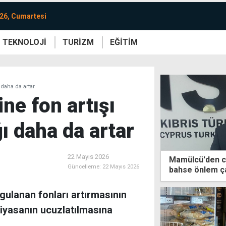
26, Cumartesi
TEKNOLOJİ
TURİZM
EĞİTİM
re
Yaşam
Sanat
Etkinlik
ı daha da artar
ne fon artışı
ğı daha da artar
22 Mayıs 2026
Mamülcü'den ca
Güncelleme:
22 Mayıs 2026
bahse önlem ça
ulanan fonları artırmasının
 piyasanın ucuzlatılmasına