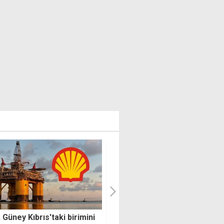
Ercan Havalimanı'ndan
ticinin dolu zararı ödendi