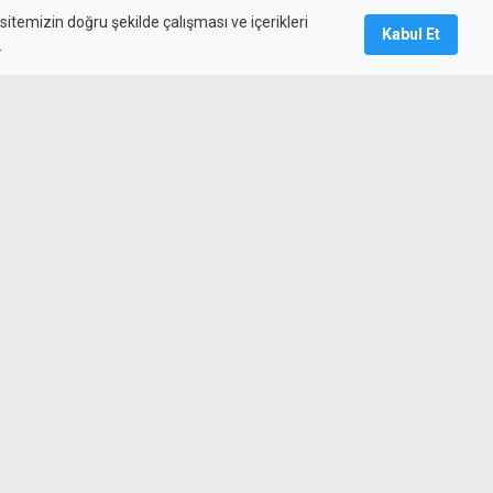
itemizin doğru şekilde çalışması ve içerikleri
Kabul Et
.
ediyelerin alacakları için yeni
ştı