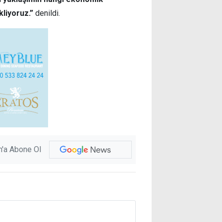
liyoruz.”
denildi.
'a Abone Ol