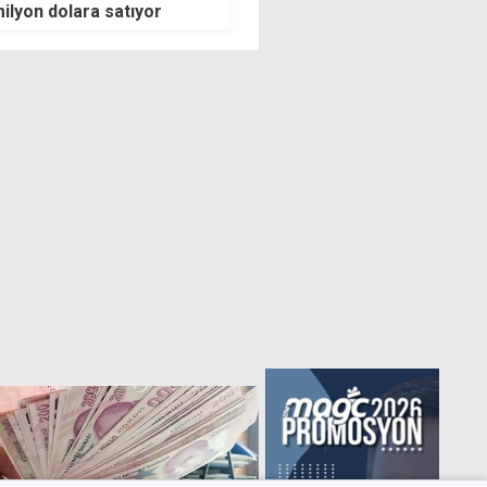
Maliye'ye 393 milyon TL'lik c
payı