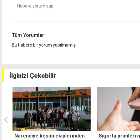
Tüm Yorumlar
Bu habere bir yorum yapılmamış.
İlginizi Çekebilir
n
Sigorta primleri netleşti,
Asgari ücret tart