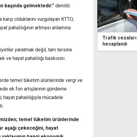
n başında gelmektedir.”
denildi.
a karşı olduklarını vurgulayan KTTO,
ayat pahalılığının artması anlamına
kurları haftanın ilk gününe nasıl
Trafik cezaları
dı?
hesaplandı
liyetler yaratmak değil, tam tersine
ek ve hayat pahalılığı baskısını
rde temel tüketim ürünlerinde vergi ve
lkede ek fon artışlarının gündeme
i; hayat pahalılığıyla mücadele
i.
imizden; temel tüketim ürünlerinde
dar aşağı çekeceğini, hayat
bu yaklaşımın hangi ekonomik