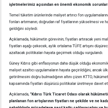
işletmelerimiz açısından en önemli ekonomik sorunları
Temel tüketim ürünlerinde maliyet artırıcı fon uygulamaların
fonları artırmanın; doğrudan raf fiyatlarının yükselmesi ve h
geldiğini söyledi.
Tarımsal gıda KOBİ'lerine destek programı
Döviz 
başvuruları başladı: Eğitim, mentörlük, hibe
başla
Açıklamada, hükümetin görevinin; fiyatları artıracak yeni ma
fiyatları aşağı çekecek, aylık ortalama TÜFE artışını düşürec
azaltacak politikaları hayata geçirmek olduğu vurgulandı.
Güney Kıbrıs gibi enflasyonun daha düşük olduğu ekonomile
maliyet azaltıcı uygulamaların hayata geçirildiğini, ancak ü
getirilmesini doğru bulmadığının altını çizen KTTO, hükümet
kapsamında fiyatları düşürücü politikalar üretmeye davet ett
Açıklamada,
"Kıbrıs Türk Ticaret Odası olarak hükümet
planlanan fon artışlarının fiyatları ne şekilde ve ne ka
pahalılığıyla mücadeleye nasıl katkı sağlayacağını ve 