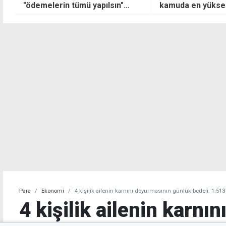
kamuda en yüksek maaş 496
büyüyor: İşverenl
bin TL oldu
ile Bağımsızlık Yo
uz
karşıya
Para
Ekonomi
4 kişilik ailenin karnını doyurmasının günlük bedeli: 1.513
4 kişilik ailenin karnı