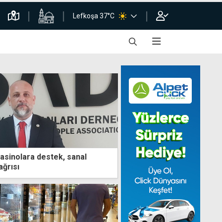
Lefkoşa 37°C
sinolara destek, sanal
ğrısı