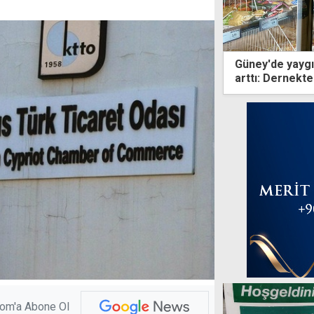
Güney'de yaygın
arttı: Dernekte
com'a Abone Ol