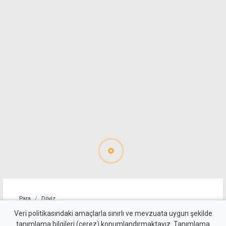
Para
Döviz
Euro 55 TL sınırında
Veri politikasındaki amaçlarla sınırlı ve mevzuata uygun şekilde
tanımlama bilgileri (çerez) konumlandırmaktayız. Tanımlama