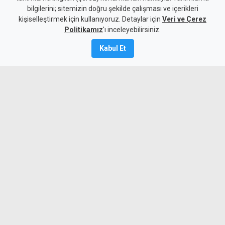
bilgilerini; sitemizin doğru şekilde çalışması ve içerikleri
4 Ağustos 2026
kişiselleştirmek için kullanıyoruz. Detaylar için
Veri ve Çerez
A
A
Politikamız
'ı inceleyebilirsiniz.
Kabul Et
Serbest piyasada dolar 47.70 TL, euro
54.95 TL ve sterlin 64.10 TL satış
fiyatından işlem görüyor.