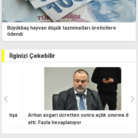
Euro 55 TL sınırında
İlginizi Çekebilir
şa
Arhun asgari ücretten sonra açlık sınırına da el
9
attı: Fazla hesaplanıyor