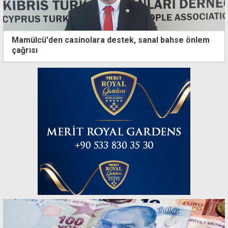
Mamülcü'den casinolara destek, sanal bahse önlem
çağrısı