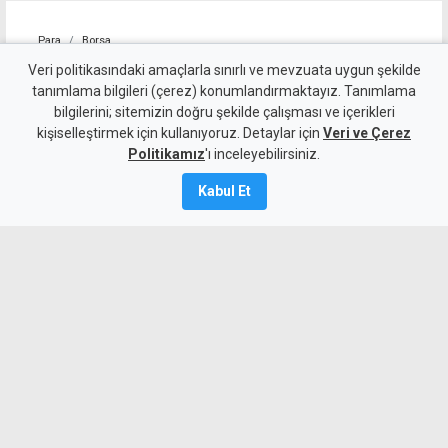
Para
Borsa
Tesla'nın piyasa değeri
Veri politikasındaki amaçlarla sınırlı ve mevzuata uygun şekilde
tanımlama bilgileri (çerez) konumlandırmaktayız. Tanımlama
geriledi
bilgilerini; sitemizin doğru şekilde çalışması ve içerikleri
kişiselleştirmek için kullanıyoruz. Detaylar için
Veri ve Çerez
26 Şubat 2025
Politikamız
'ı inceleyebilirsiniz.
A
A
Kabul Et
Tesla'nın piyasa değeri Avrupa'daki
satışlarının düşmesiyle 1 trilyon doların
altına geriledi.