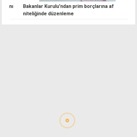
nı
Bakanlar Kurulu'ndan prim borçlarına af
E
niteliğinde düzenleme
TL