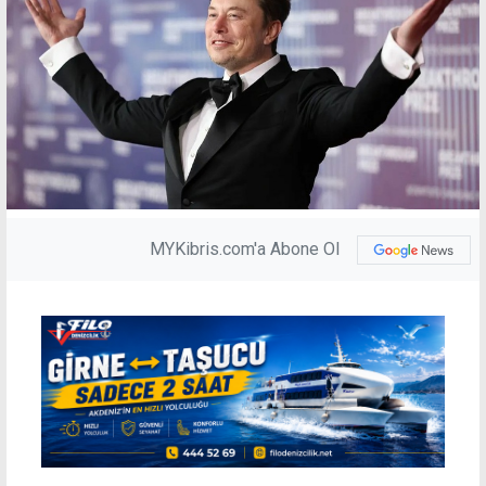
MYKibris.com'a Abone Ol