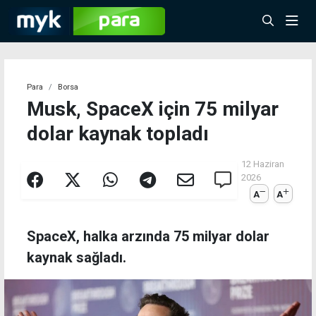
Para
Borsa
Musk, SpaceX için 75 milyar
dolar kaynak topladı
12 Haziran
2026
A
A
SpaceX, halka arzında 75 milyar dolar
kaynak sağladı.