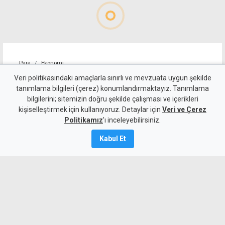
Para
Ekonomi
4 kişilik ailenin karnını
Veri politikasındaki amaçlarla sınırlı ve mevzuata uygun şekilde
tanımlama bilgileri (çerez) konumlandırmaktayız. Tanımlama
doyurmasının günlük bedeli:
bilgilerini; sitemizin doğru şekilde çalışması ve içerikleri
kişiselleştirmek için kullanıyoruz. Detaylar için
1.513 TL
Veri ve Çerez
Politikamız
'ı inceleyebilirsiniz.
7 Ağustos 2026
Kabul Et
Güncelleme:
7 Ağustos
2026
A
A
KTAMS, temmuz ayında 4 kişilik bir
ailenin açlık sınırını 45 bin 389 TL,