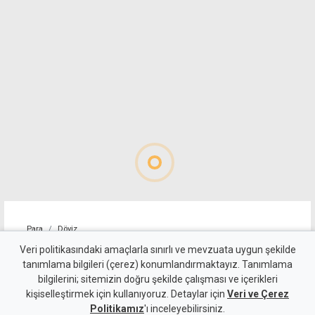
Para
Döviz
Euro 55 TL sınırında
Veri politikasındaki amaçlarla sınırlı ve mevzuata uygun şekilde
tanımlama bilgileri (çerez) konumlandırmaktayız. Tanımlama
bilgilerini; sitemizin doğru şekilde çalışması ve içerikleri
4 Ağustos 2026
kişiselleştirmek için kullanıyoruz. Detaylar için
Veri ve Çerez
A
A
Politikamız
'ı inceleyebilirsiniz.