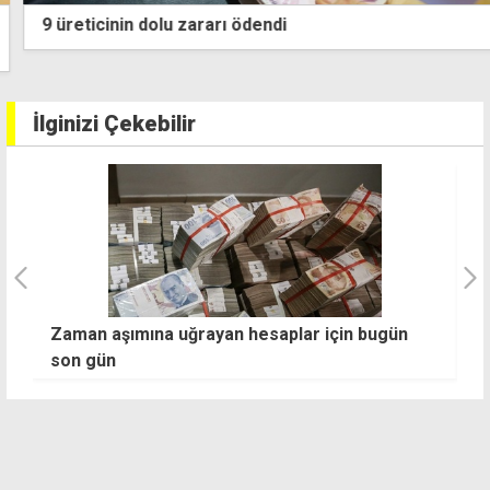
9 üreticinin dolu zararı ödendi
İlginizi Çekebilir
Zaman aşımına uğrayan hesaplar için bugün
V
?
son gün
çı