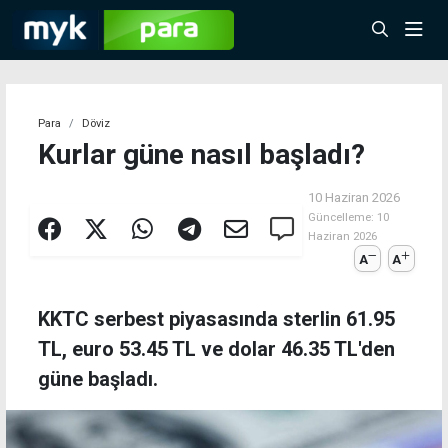
Para
Döviz
Kurlar güne nasıl başladı?
10 Haziran 2026
Güncelleme:
10
Haziran 2026
A
A
KKTC serbest piyasasında sterlin 61.95
TL, euro 53.45 TL ve dolar 46.35 TL'den
güne başladı.