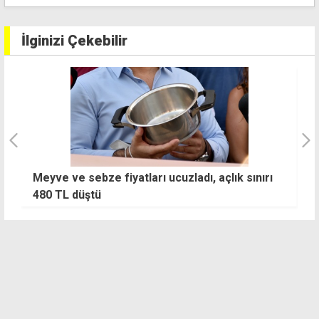
İlginizi Çekebilir
re
Meyve ve sebze fiyatları ucuzladı, açlık sınırı
E
480 TL düştü
TL