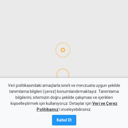
Veri politikasındaki amaçlarla sınırlı ve mevzuata uygun şekilde
tanımlama bilgileri (çerez) konumlandırmaktayız. Tanımlama
bilgilerini; sitemizin doğru şekilde çalışması ve içerikleri
Para
Ekonomi
kişiselleştirmek için kullanıyoruz. Detaylar için
Veri ve Çerez
Trafik cezaları yeni asgari
Politikamız
'ı inceleyebilirsiniz.
ücretle yeniden hesaplandı
Kabul Et