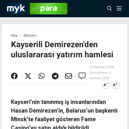
Para
Ekonomi
Kayserili Demirezen'den
uluslararası yatırım hamlesi
5 Haziran 2026
Güncelleme:
5
Haziran 2026
A
A
Kayseri’nin tanınmış iş insanlarından
Hasan Demirezen’in, Belarus’un başkenti
Minsk’te faaliyet gösteren Fame
Casino’yu satın aldığı bildirildi.