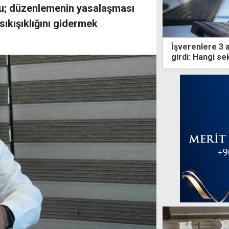
ndu; düzenlemenin yasalaşması
ıkışıklığını gidermek
İşverenlere 3 a
girdi: Hangi se
neler?