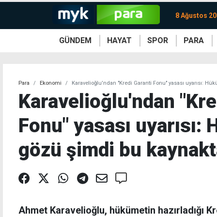
8 Ağustos 20
GÜNDEM
HAYAT
SPOR
PARA
KKTC
Magazin
KKTC
Ekonomi
Türkiye
Türkiye
Kripto
Sağlık
Güney
Avrupa
Döviz
Kadın
Dünya
Dünya
Borsa
Lezzetler
Çev
Para
Ekonomi
Karavelioğlu'ndan "Kredi Garanti Fonu" yasası uyarısı: H
Karavelioğlu'ndan "Kre
Fonu" yasası uyarısı:
gözü şimdi bu kaynakt
Ahmet Karavelioğlu, hükümetin hazırladığı K