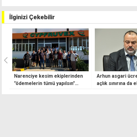
İlginizi Çekebilir
n
Arhun asgari ücretten sonra
9 üreticinin dolu 
açlık sınırına da el attı: Fazla
hesaplanıyor
uz