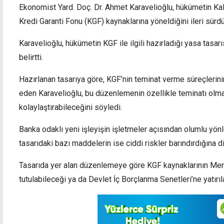
Ekonomist Yard. Doç. Dr. Ahmet Karavelioğlu, hükümetin Ka
Kredi Garanti Fonu (KGF) kaynaklarına yöneldiğini ileri sürdü
Karavelioğlu, hükümetin KGF ile ilgili hazırladığı yasa tasar
belirtti.
rta prim borçları için af
Euro 54 TL'yi aştı
Hazırlanan tasarıya göre, KGF’nin teminat verme süreçlerini
eden Karavelioğlu, bu düzenlemenin özellikle teminatı olma
kolaylaştırabileceğini söyledi.
Banka odaklı yeni işleyişin işletmeler açısından olumlu yö
tasarıdaki bazı maddelerin ise ciddi riskler barındırdığına di
Tasarıda yer alan düzenlemeye göre KGF kaynaklarının Me
tutulabileceği ya da Devlet İç Borçlanma Senetleri’ne yatırıla