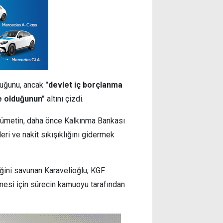
duğunu, ancak
"devlet iç borçlanma
e olduğunun"
altını çizdi.
kümetin, daha önce Kalkınma Bankası
ri ve nakit sıkışıklığını gidermek
ini savunan Karavelioğlu, KGF
lmesi için sürecin kamuoyu tarafından