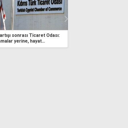
Odası:
Enflasyondaki tırmanış sürüyor: Zam
şampiyonu salatalık