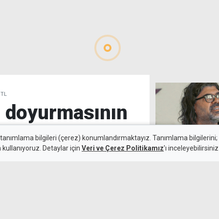
 TL
nı doyurmasının
L
 tanımlama bilgileri (çerez) konumlandırmaktayız. Tanımlama bilgilerini; s
n kullanıyoruz. Detaylar için
Veri ve Çerez Politikamız
'ı inceleyebilirsiniz
7 Ağustos 2026
Asgari ücret t
Güncelleme:
7 Ağustos 2026
Sendikası ile B
k sınırını 45 bin 389 TL,
çıkladı. Bir önceki aya göre