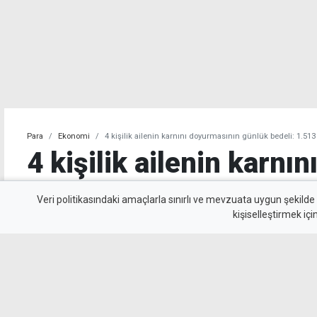
Para
Ekonomi
4 kişilik ailenin karnını doyurmasının günlük bedeli: 1.513
4 kişilik ailenin karnı
günlük bedeli: 1.513 T
Veri politikasındaki amaçlarla sınırlı ve mevzuata uygun şekilde
kişiselleştirmek içi
KTAMS, temmuz ayında 4 kişilik bir ailenin açlı
yoksulluk sınırını ise 244 bin 818 TL olarak a