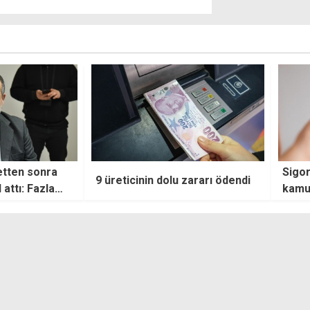
Sigorta primleri netleşti,
KTTO
zararı ödendi
kamuda en yüksek maaş 496
kuru
bin TL oldu
kulla