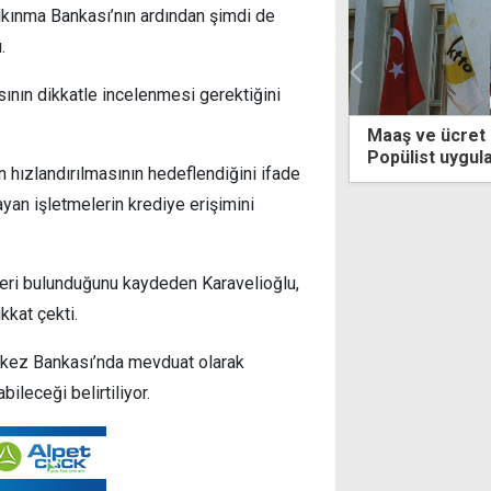
lkınma Bankası’nın ardından şimdi de
.
ısının dikkatle incelenmesi gerektiğini
Maaş ve ücret artışı sonrası Ticaret 
Popülist uygulamalar yerine, hayat
n hızlandırılmasının hedeflendiğini ifade
pahalılığını düşürün
yan işletmelerin krediye erişimini
nleri bulunduğunu kaydeden Karavelioğlu,
kkat çekti.
rkez Bankası’nda mevduat olarak
bileceği belirtiliyor.