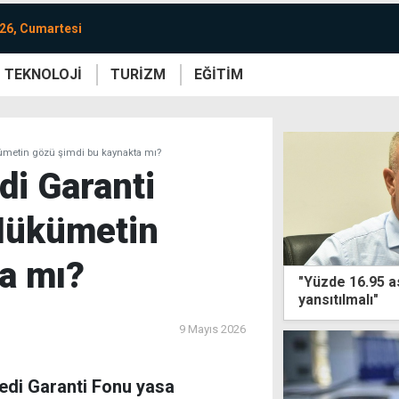
26, Cumartesi
TEKNOLOJİ
TURİZM
EĞİTİM
re
Yaşam
Sanat
Etkinlik
ükümetin gözü şimdi bu kaynakta mı?
di Garanti
 Hükümetin
a mı?
"Yüzde 16.95 a
yansıtılmalı"
9 Mayıs 2026
redi Garanti Fonu yasa