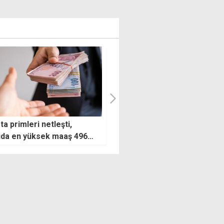
'dan hükümete çağrı: Fon
Fed faizi sabit tuttu, enflasy
luş amacına uygun
riskine dikkat çekti
nılmalı