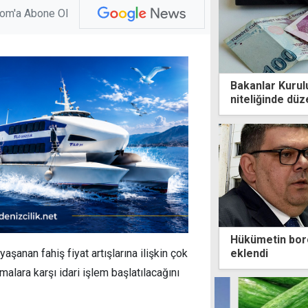
com'a Abone Ol
Bakanlar Kurul
niteliğinde dü
Hükümetin borç
eklendi
anan fahiş fiyat artışlarına ilişkin çok
malara karşı idari işlem başlatılacağını