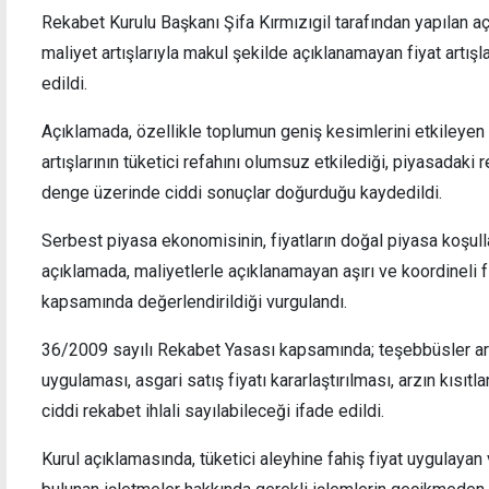
Rekabet Kurulu Başkanı Şifa Kırmızıgil tarafından yapılan 
maliyet artışlarıyla makul şekilde açıklanamayan fiyat artışla
edildi.
Açıklamada, özellikle toplumun geniş kesimlerini etkileyen s
Döviz kurları haftanın ilk gününe nasıl
Devlet
başladı?
çıkarı
artışlarının tüketici refahını olumsuz etkilediği, piyasadak
denge üzerinde ciddi sonuçlar doğurduğu kaydedildi.
Serbest piyasa ekonomisinin, fiyatların doğal piyasa koşull
açıklamada, maliyetlerle açıklanamayan aşırı ve koordineli f
kapsamında değerlendirildiği vurgulandı.
36/2009 sayılı Rekabet Yasası kapsamında; teşebbüsler aras
uygulaması, asgari satış fiyatı kararlaştırılması, arzın kısıtla
ciddi rekabet ihlali sayılabileceği ifade edildi.
Kurul açıklamasında, tüketici aleyhine fahiş fiyat uygulayan 