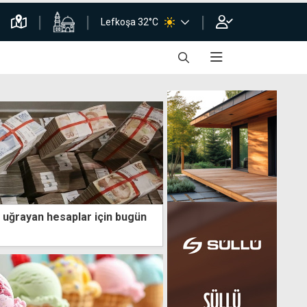
Lefkoşa 32°C
uğrayan hesaplar için bugün