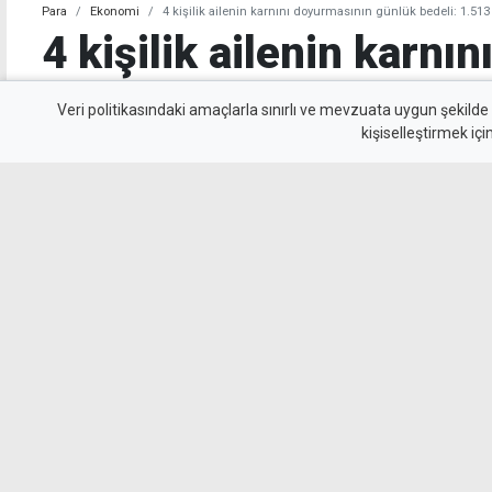
Para
Ekonomi
4 kişilik ailenin karnını doyurmasının günlük bedeli: 1.513
4 kişilik ailenin karnı
günlük bedeli: 1.513 T
Veri politikasındaki amaçlarla sınırlı ve mevzuata uygun şekilde
kişiselleştirmek içi
KTAMS, temmuz ayında 4 kişilik bir ailenin açlı
yoksulluk sınırını ise 244 bin 818 TL olarak a
açlık sınırı 1920 TL, yoksulluk sınırı ise 10 bin