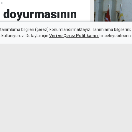
 TL
nı doyurmasının
L
 tanımlama bilgileri (çerez) konumlandırmaktayız. Tanımlama bilgilerini; s
n kullanıyoruz. Detaylar için
Veri ve Çerez Politikamız
'ı inceleyebilirsiniz
7 Ağustos 2026
Maaş ve ücret a
Güncelleme:
7 Ağustos 2026
Popülist uygul
pahalılığını dü
k sınırını 45 bin 389 TL,
çıkladı. Bir önceki aya göre
 356 TL arttı.
Narenciye kesi
tümü yapılsın" t
emeğimizin karş