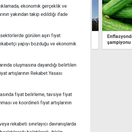
açıklamada, ekonomik gerçeklik ve
rının yakından takip edildiği ifade
ektörlerde görülen aşırı fiyat
, kullanılmış eşya ve içkileri satışa
Enflasyondaki 
yor
şampiyonu sala
i rekabetçi yapıyı bozduğu ve ekonomik
arında oluşmasına dayandığı belirtilen
iyat artışlarının Rekabet Yasası
ında fiyat belirleme, tavsiye fiyat
nması ve koordineli fiyat artışlarının
veya rekabeti sınırlayıcı davranışlarda