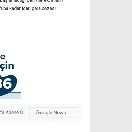
latılacağı belirtilerek, ihlalin
0’una kadar idari para cezası
'a Abone Ol