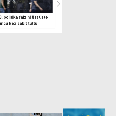
 politika faizini üst üste
Gözler asgari ücret
ncü kez sabit tuttu
toplantısında