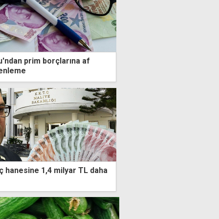
u'ndan prim borçlarına af
zenleme
 hanesine 1,4 milyar TL daha