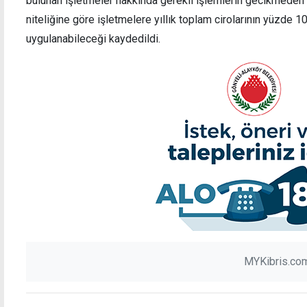
bulunan işletmeler hakkında gerekli işlemlerin gecikmeden baş
niteliğine göre işletmelere yıllık toplam cirolarının yüzde 1
uygulanabileceği kaydedildi.
MYKibris.com