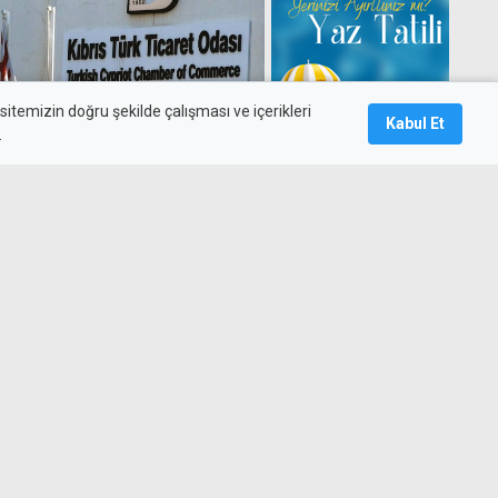
itemizin doğru şekilde çalışması ve içerikleri
Kabul Et
.
rtışı sonrası Ticaret Odası:
amalar yerine, hayat
şürün
m ekiplerinden "ödemelerin
alebi: Ayrıcalık değil,
ılığını istiyoruz