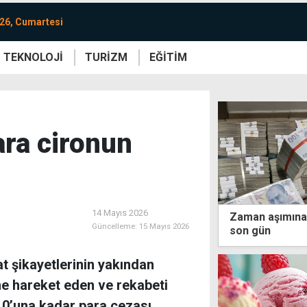
26, Cumartesi
TEKNOLOJİ
TURİZM
EĞİTİM
re
Yaşam
Sanat
Etkinlik
ara cironun
14 Mayıs 2026
Zaman aşımına 
Güncelleme:
15 Mayıs 2026
son gün
t şikayetlerinin yakından
hine hareket eden ve rekabeti
e 10’una kadar para cezası