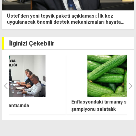
"Asgari ücreti haftaya açıklayacağız"
İlginizi Çekebilir
Enflasyondaki tırmanış sürüyor: Zam
"
şampiyonu salatalık
ya