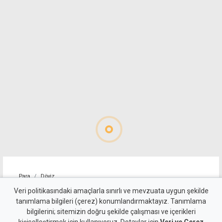
Para
Döviz
Euro 55 TL sınırında
Veri politikasındaki amaçlarla sınırlı ve mevzuata uygun şekilde
tanımlama bilgileri (çerez) konumlandırmaktayız. Tanımlama
bilgilerini; sitemizin doğru şekilde çalışması ve içerikleri
4 Ağustos 2026