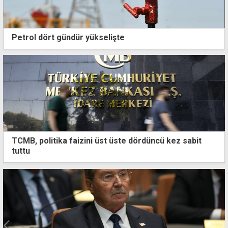
Petrol dört gündür yükselişte
TCMB, politika faizini üst üste dördüncü kez sabit
tuttu