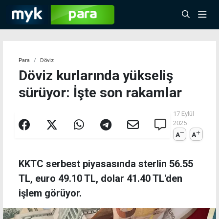
Para
Döviz
Döviz kurlarında yükseliş
sürüyor: İşte son rakamlar
17 Eylül
2025
A
A
KKTC serbest piyasasında sterlin 56.55
TL, euro 49.10 TL, dolar 41.40 TL'den
işlem görüyor.